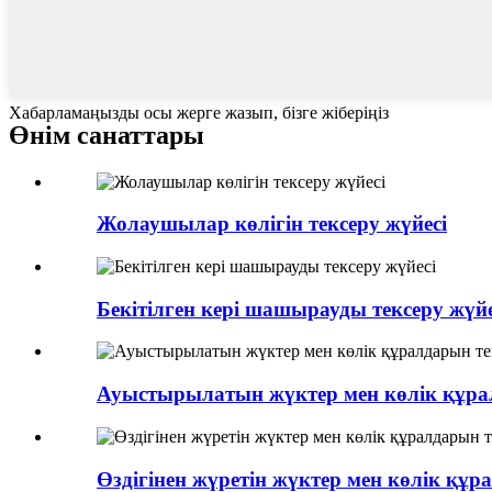
Хабарламаңызды осы жерге жазып, бізге жіберіңіз
Өнім санаттары
Жолаушылар көлігін тексеру жүйесі
Бекітілген кері шашырауды тексеру жүйе
Ауыстырылатын жүктер мен көлік құрал
Өздігінен жүретін жүктер мен көлік құра