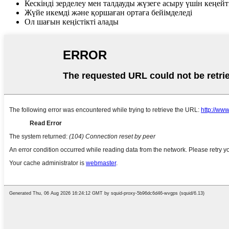
Кескінді зерделеу мен талдауды жүзеге асыру үшін кеңей
Жүйе икемді және қоршаған ортаға бейімделеді
Ол шағын кеңістікті алады