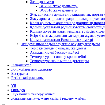
Жеке дозиметр
BG2020 жеке дозиметрі
BG2010 жеке дозиметр
Жүк арнасына арналған радиациялық портал
Жаяу арнаға арналған радиациялық портал м
Көлік арнасына арналған радиациялық порта
Қолмен ұсталатын радиоизотопты сәйкестенд
Қолмен жүретін жарылғыш заттар /Есірткі де
Есірткі мен жарылғыш заттардың жұмыс үстел
Қолмен ұсталатын Раман спектрометрі
Эпидемияның алдын алу және бақылау жабдығы
Теріс қысымды оқшаулау жабдығы
Ақылды кіруді басқару жүйесі
Температураны өлшеу кронштейні
Температура және металл детекторы
Жаңалықтар
Жиі қойылатын сұрақтар
Біз туралы
Бізбен хабарласыңы
Үй
Өнімдер
Жүк көлігін тексеру жүйесі
Жылжымалы жүк және көлікті тексеру жүйесі