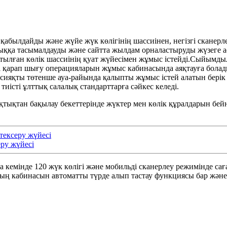
қабылдайды және жүйе жүк көлігінің шассиінен, негізгі сканер
қа тасымалдауды және сайтта жылдам орналастыруды жүзеге ас
натылған көлік шассиінің қуат жүйесімен жұмыс істейді.Сыйым
і қарап шығу операцияларын жұмыс кабинасында аяқтауға болады.
ң сияқты төтенше ауа-райында қалыпты жұмыс істей алатын бері
 тиісті ұлттық салалық стандарттарға сәйкес келеді.
шықтықтан бақылау бекеттерінде жүктер мен көлік құралдарын бе
тексеру жүйесі
ру жүйесі
на кемінде 120 жүк көлігі және мобильді сканерлеу режимінде сағ
ың кабинасын автоматты түрде алып тастау функциясы бар және