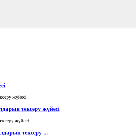
сі
дарын тексеру жүйесі
лдарын тексеру ...