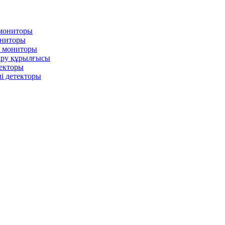
 мониторы
ониторы
л мониторы
іру құрылғысы
текторы
і детекторы