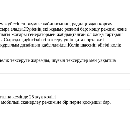
леу жүйесінен, жұмыс кабинасынан, радиациядан қорғау
ыра алады.Жүйенің екі жұмыс режимі бар: көшу режимі және
дылығы жоғары генератормен жабдықталған ол басқа тартқыш
Сыртқы қауіпсіздікті тексеру үшін қатал орта жиі
к құрылым дизайнын қабылдайды.Көлік шассиін әйгілі көлік
йнелік тексеруге жарамды, шұғыл тексерулер мен уақытша
атына кемінде 25 жүк көлігі
 мобильді сканерлеу режиміне бір перне қосқышы бар.