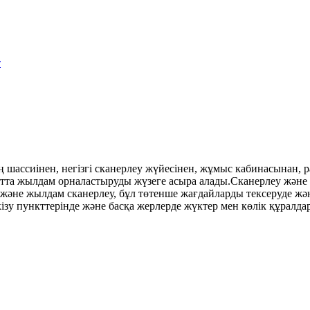
ің шассиінен, негізгі сканерлеу жүйесінен, жұмыс кабинасынан
тта жылдам орналастыруды жүзеге асыра алады.Сканерлеу және
еу және жылдам сканерлеу, бұл төтенше жағдайларды тексеруде 
ткізу пункттерінде және басқа жерлерде жүктер мен көлік құралд