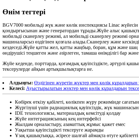
Өнім тегтері
BGV7000 мобильді жүк және көлік инспекциясы Linac жүйесін 
қондырғысынан және генератордан тұрады.Жүйе алыс қашықтық
мобильді сканерлеу режимі, ал мобильді сканерлеу режимі ор
машиналарсыз өздігінен қозғала алады.Сканерлеу және кескінд
кездеседі.Жүйе қатты жел, қатты жаңбыр, боран, құм және ша
өндірушісі теңшеген және әзірлеген, тамаша өнімділігі бар және
Жүйе кеденде, порттарда, қоғамдық қауіпсіздікте, әртүрлі қа
тексерулерде айқын артықшылықтарға ие.
Алдыңғы:
Өздігінен жүретін жүктер мен көлік құралдарын 
Келесі:
Ауыстырылатын жүктер мен көлік құралдарын тексе
Көбірек өткізу қабілеті, көлікпен жүру режимінде сағаты
Жүргізуші үшін радиациялық қауіпсіздік, жүк машинасын
IDE технологиясы, материалдық кемсітуді қолдау
Жүйе интеграциясының кең интерфейсі
Жылдам орналастыру, азаматтық жұмыс қажет емес
Уақытша қауіпсіздікті тексеруге жарамды
Ұзақ қашықтыққа, әсіресе шалғай аймақта өтуге қабілетті