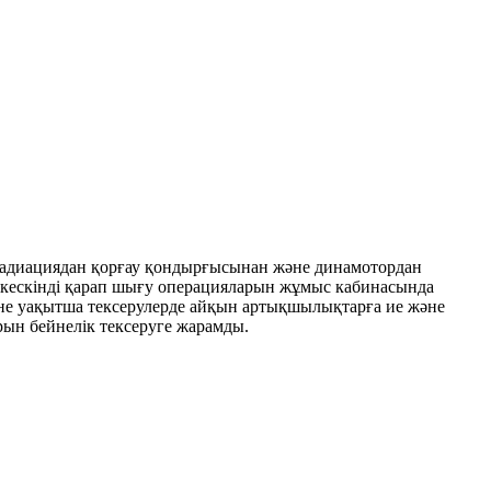
, радиациядан қорғау қондырғысынан және динамотордан
 кескінді қарап шығу операцияларын жұмыс кабинасында
және уақытша тексерулерде айқын артықшылықтарға ие және
арын бейнелік тексеруге жарамды.