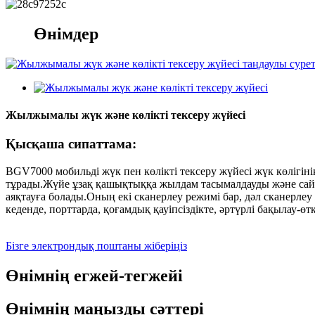
Өнімдер
Жылжымалы жүк және көлікті тексеру жүйесі
Қысқаша сипаттама:
BGV7000 мобильді жүк пен көлікті тексеру жүйесі жүк көлігін
тұрады.Жүйе ұзақ қашықтыққа жылдам тасымалдауды және сай
аяқтауға болады.Оның екі сканерлеу режимі бар, дәл сканерл
кеденде, порттарда, қоғамдық қауіпсіздікте, әртүрлі бақылау-ө
Бізге электрондық поштаны жіберіңіз
Өнімнің егжей-тегжейі
Өнімнің маңызды сәттері