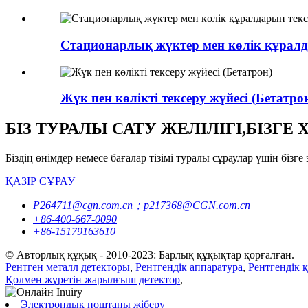
Стационарлық жүктер мен көлік құралд
Жүк пен көлікті тексеру жүйесі (Бетатро
БІЗ ТУРАЛЫ САТУ ЖЕЛІЛІГІ,БІЗГ
Біздің өнімдер немесе бағалар тізімі туралы сұраулар үшін бі
ҚАЗІР СҰРАУ
P264711@cgn.com.cn；p217368@CGN.com.cn
+86-400-667-0090
+86-15179163610
© Авторлық құқық - 2010-2023: Барлық құқықтар қорғалған.
Рентген металл детекторы
,
Рентгендік аппаратура
,
Рентгендік 
Қолмен жүретін жарылғыш детектор
,
Электрондық поштаны жіберу