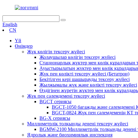
English
CN
Үй
Өнімдер
Жүк көлігін тексеру жүйесі
Жолаушылар көлігін тексеру жүйесі
Стационарлық жүктер мен көлік құралдарын т
Ауыстырылатын жүктер мен көлік құралдарын
Жүк пен көлікті тексеру жүйесі (Бетатрон)
Бекітілген кері шашырауды тексеру жүйесі
Жылжымалы жүк және көлікті тексеру жүйесі
Өздігінен жүретін жүктер мен көлік құралдар
Жүк пен сәлемдемені тексеру жүйесі
BGCT сериясы
BGCT-1050 багажды және сәлемдемені К
BGCT-0824 Жүк пен сәлемдеменің КТ те
BG-X сериясы
Миллиметрлік толқынды денені тексеру жүйесі
BGMW-2100 Миллиметрлік толқынды денені т
Ядролық және биохимиялық инспекция