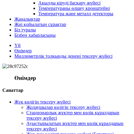
Ақылды кіруді басқару жүйесі
Температураны өлшеу кронштейні
Температура және металл детекторы
Жаңалықтар
Жиі қойылатын сұрақтар
Біз туралы
Бізбен хабарласыңы
Үй
Өнімдер
Миллиметрлік толқынды денені тексеру жүйесі
Өнімдер
Санаттар
Жүк көлігін тексеру жүйесі
Жолаушылар көлігін тексеру жүйесі
Стационарлық жүктер мен көлік құралдарын
тексеру жүйесі
Ауыстырылатын жүктер мен көлік құралдарын
тексеру жүйесі