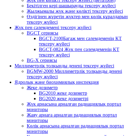
Жүк пен көлікті тексеру жүйесі (Бетатрон)
Бекітілген кері шашырауды тексеру жүйесі
Жылжымалы жүк және көлікті тексеру жүйесі
Өздігінен жүретін жүктер мен көлік құралдарын
тексеру жүйесі
Жүк пен сәлемдемені тексеру жүйесі
BGCT сериясы
BGCT-2100Багаж мен сәлемдеменің КТ
тексеру жүйесі
BGCT-0824 Жүк пен сәлемдеменің КТ
тексеру жүйесі
BG-X сериясы
Миллиметрлік толқынды денені тексеру жүйесі
BGMW-2000 Миллиметрлік толқынды денені
тексеру жүйесі
Ядролық және биохимиялық инспекция
Жеке дозиметр
BG2010 жеке дозиметр
BG2020 жеке дозиметрі
Жүк арнасына арналған радиациялық портал
мониторы
Жаяу арнаға арналған радиациялық портал
мониторы
Көлік арнасына арналған радиациялық портал
мониторы