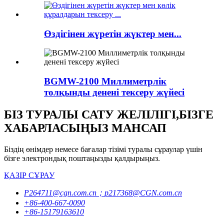
Өздігінен жүретін жүктер мен...
BGMW-2100 Миллиметрлік
толқынды денені тексеру жүйесі
БІЗ ТУРАЛЫ САТУ ЖЕЛІЛІГІ,БІЗГЕ
ХАБАРЛАСЫҢЫЗ МАНСАП
Біздің өнімдер немесе бағалар тізімі туралы сұраулар үшін
бізге электрондық поштаңызды қалдырыңыз.
ҚАЗІР СҰРАУ
P264711@cgn.com.cn；p217368@CGN.com.cn
+86-400-667-0090
+86-15179163610