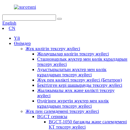
English
CN
Үй
Өнімдер
Жүк көлігін тексеру жүйесі
Жолаушылар көлігін тексеру жүйесі
Стационарлық жүктер мен көлік құралдарын
тексеру жүйесі
Ауыстырылатын жүктер мен көлік
құралдарын тексеру жүйесі
Жүк пен көлікті тексеру жүйесі (Бетатрон)
Бекітілген кері шашырауды тексеру жүйесі
Жылжымалы жүк және көлікті тексеру
жүйесі
Өздігінен жүретін жүктер мен көлік
құралдарын тексеру жүйесі
Жүк пен сәлемдемені тексеру жүйесі
BGCT сериясы
BGCT-1050 багажды және сәлемдемені
КТ тексеру жүйесі