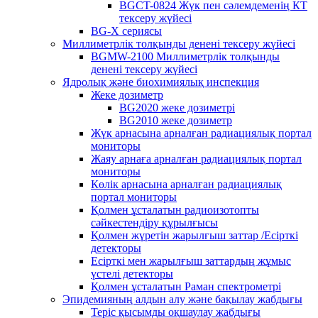
BGCT-0824 Жүк пен сәлемдеменің КТ
тексеру жүйесі
BG-X сериясы
Миллиметрлік толқынды денені тексеру жүйесі
BGMW-2100 Миллиметрлік толқынды
денені тексеру жүйесі
Ядролық және биохимиялық инспекция
Жеке дозиметр
BG2020 жеке дозиметрі
BG2010 жеке дозиметр
Жүк арнасына арналған радиациялық портал
мониторы
Жаяу арнаға арналған радиациялық портал
мониторы
Көлік арнасына арналған радиациялық
портал мониторы
Қолмен ұсталатын радиоизотопты
сәйкестендіру құрылғысы
Қолмен жүретін жарылғыш заттар /Есірткі
детекторы
Есірткі мен жарылғыш заттардың жұмыс
үстелі детекторы
Қолмен ұсталатын Раман спектрометрі
Эпидемияның алдын алу және бақылау жабдығы
Теріс қысымды оқшаулау жабдығы