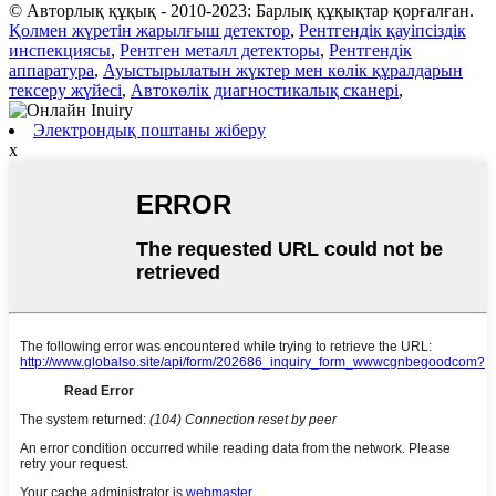
© Авторлық құқық - 2010-2023: Барлық құқықтар қорғалған.
Қолмен жүретін жарылғыш детектор
,
Рентгендік қауіпсіздік
инспекциясы
,
Рентген металл детекторы
,
Рентгендік
аппаратура
,
Ауыстырылатын жүктер мен көлік құралдарын
тексеру жүйесі
,
Автокөлік диагностикалық сканері
,
Электрондық поштаны жіберу
x