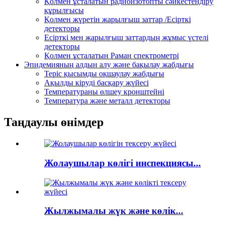
Қолмен ұсталатын радиоизотопты сәйкестендіру
құрылғысы
Қолмен жүретін жарылғыш заттар /Есірткі
детекторы
Есірткі мен жарылғыш заттардың жұмыс үстелі
детекторы
Қолмен ұсталатын Раман спектрометрі
Эпидемияның алдын алу және бақылау жабдығы
Теріс қысымды оқшаулау жабдығы
Ақылды кіруді басқару жүйесі
Температураны өлшеу кронштейні
Температура және металл детекторы
Таңдаулы өнімдер
Жолаушылар көлігі инспекциясы...
Жылжымалы жүк және көлік...