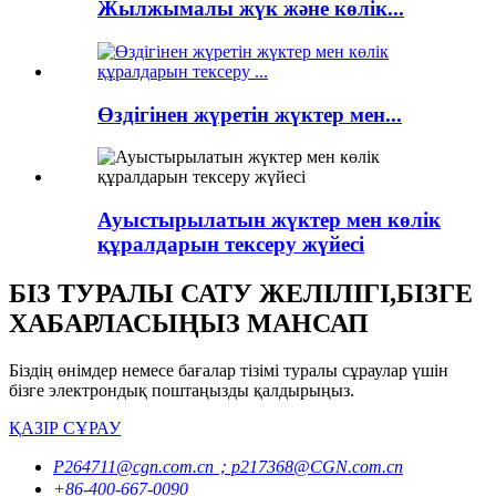
Жылжымалы жүк және көлік...
Өздігінен жүретін жүктер мен...
Ауыстырылатын жүктер мен көлік
құралдарын тексеру жүйесі
БІЗ ТУРАЛЫ САТУ ЖЕЛІЛІГІ,БІЗГЕ
ХАБАРЛАСЫҢЫЗ МАНСАП
Біздің өнімдер немесе бағалар тізімі туралы сұраулар үшін
бізге электрондық поштаңызды қалдырыңыз.
ҚАЗІР СҰРАУ
P264711@cgn.com.cn；p217368@CGN.com.cn
+86-400-667-0090