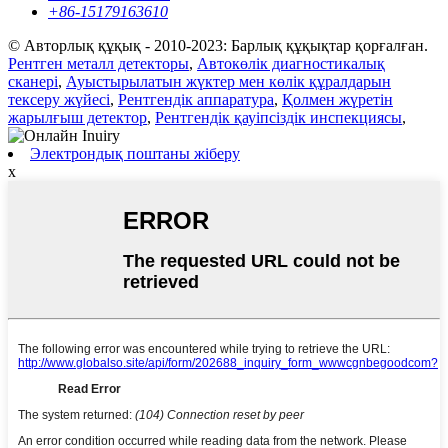
+86-15179163610
© Авторлық құқық - 2010-2023: Барлық құқықтар қорғалған.
Рентген металл детекторы
,
Автокөлік диагностикалық
сканері
,
Ауыстырылатын жүктер мен көлік құралдарын
тексеру жүйесі
,
Рентгендік аппаратура
,
Қолмен жүретін
жарылғыш детектор
,
Рентгендік қауіпсіздік инспекциясы
,
Электрондық поштаны жіберу
x