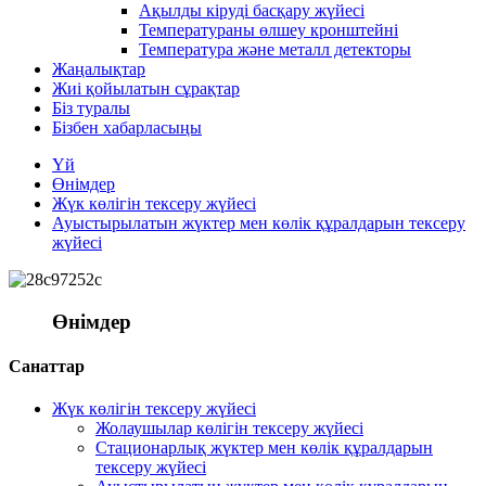
Ақылды кіруді басқару жүйесі
Температураны өлшеу кронштейні
Температура және металл детекторы
Жаңалықтар
Жиі қойылатын сұрақтар
Біз туралы
Бізбен хабарласыңы
Үй
Өнімдер
Жүк көлігін тексеру жүйесі
Ауыстырылатын жүктер мен көлік құралдарын тексеру
жүйесі
Өнімдер
Санаттар
Жүк көлігін тексеру жүйесі
Жолаушылар көлігін тексеру жүйесі
Стационарлық жүктер мен көлік құралдарын
тексеру жүйесі