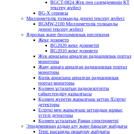
BGCT-0824 Жүк пен сәлемдеменің КТ
тексеру жүйесі
BG-X сериясы
Миллиметрлік толқынды денені тексеру жүйесі
BGMW-2100 Миллиметрлік толқынды
денені тексеру жүйесі
Ядролық және биохимиялық инспекция
Жеке дозиметр
BG2020 жеке дозиметрі
BG2010 жеке дозиметр
Жүк арнасына арналған радиациялық портал
мониторы
Жаяу арнаға арналған радиациялық портал
мониторы
Көлік арнасына арналған радиациялық
портал мониторы
Қолмен ұсталатын радиоизотопты
сәйкестендіру құрылғысы
Қолмен жүретін жарылғыш заттар /Есірткі
детекторы
Есірткі мен жарылғыш заттардың жұмыс
үстелі детекторы
Қолмен ұсталатын Раман спектрометрі
Эпидемияның алдын алу және бақылау жабдығы
Теріс қысымды оқшаулау жабдығы