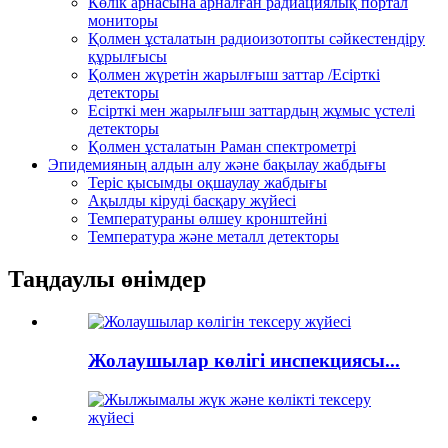
Көлік арнасына арналған радиациялық портал
мониторы
Қолмен ұсталатын радиоизотопты сәйкестендіру
құрылғысы
Қолмен жүретін жарылғыш заттар /Есірткі
детекторы
Есірткі мен жарылғыш заттардың жұмыс үстелі
детекторы
Қолмен ұсталатын Раман спектрометрі
Эпидемияның алдын алу және бақылау жабдығы
Теріс қысымды оқшаулау жабдығы
Ақылды кіруді басқару жүйесі
Температураны өлшеу кронштейні
Температура және металл детекторы
Таңдаулы өнімдер
Жолаушылар көлігі инспекциясы...