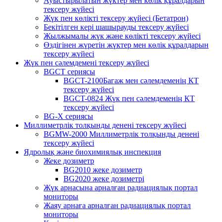
Ауыстырылатын жүктер мен көлік құралдарын
тексеру жүйесі
Жүк пен көлікті тексеру жүйесі (Бетатрон)
Бекітілген кері шашырауды тексеру жүйесі
Жылжымалы жүк және көлікті тексеру жүйесі
Өздігінен жүретін жүктер мен көлік құралдарын
тексеру жүйесі
Жүк пен сәлемдемені тексеру жүйесі
BGCT сериясы
BGCT-2100Багаж мен сәлемдеменің КТ
тексеру жүйесі
BGCT-0824 Жүк пен сәлемдеменің КТ
тексеру жүйесі
BG-X сериясы
Миллиметрлік толқынды денені тексеру жүйесі
BGMW-2000 Миллиметрлік толқынды денені
тексеру жүйесі
Ядролық және биохимиялық инспекция
Жеке дозиметр
BG2010 жеке дозиметр
BG2020 жеке дозиметрі
Жүк арнасына арналған радиациялық портал
мониторы
Жаяу арнаға арналған радиациялық портал
мониторы