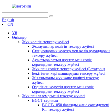
English
CN
Үй
Өнімдер
Жүк көлігін тексеру жүйесі
Жолаушылар көлігін тексеру жүйесі
Стационарлық жүктер мен көлік құралдарын
тексеру жүйесі
Ауыстырылатын жүктер мен көлік
құралдарын тексеру жүйесі
Жүк пен көлікті тексеру жүйесі (Бетатрон)
Бекітілген кері шашырауды тексеру жүйесі
Жылжымалы жүк және көлікті тексеру
жүйесі
Өздігінен жүретін жүктер мен көлік
құралдарын тексеру жүйесі
Жүк пен сәлемдемені тексеру жүйесі
BGCT сериясы
BGCT-1050 багажды және сәлемдемені
КТ тексеру жүйесі