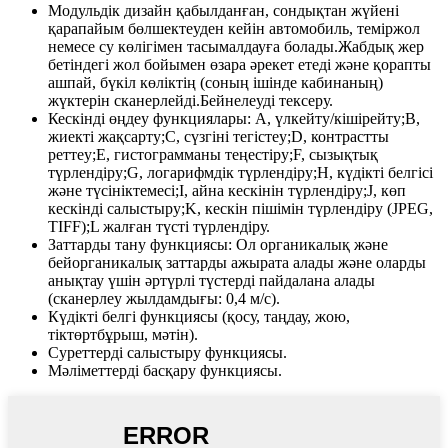
Модульдік дизайн қабылданған, сондықтан жүйені
қарапайым бөлшектеуден кейін автомобиль, теміржол
немесе су көлігімен тасымалдауға болады.Жабдық жер
бетіндегі жол бойымен өзара әрекет етеді және қорапты
ашпай, бүкіл көліктің (соның ішінде кабинаның)
жүктерін сканерлейді.Бейнелеуді тексеру.
Кескінді өңдеу функциялары: A, үлкейту/кішірейту;B,
жиекті жақсарту;C, сүзгіні тегістеу;D, контрастты
реттеу;E, гистограмманы теңестіру;F, сызықтық
түрлендіру;G, логарифмдік түрлендіру;H, күдікті белгісі
және түсініктемесі;I, айна кескінін түрлендіру;J, көп
кескінді салыстыру;K, кескін пішімін түрлендіру (JPEG,
TIFF);L жалған түсті түрлендіру.
Заттарды тану функциясы: Ол органикалық және
бейорганикалық заттарды ажырата алады және оларды
анықтау үшін әртүрлі түстерді пайдалана алады
(сканерлеу жылдамдығы: 0,4 м/с).
Күдікті белгі функциясы (қосу, таңдау, жою,
тіктөртбұрыш, мәтін).
Суреттерді салыстыру функциясы.
Мәліметтерді басқару функциясы.