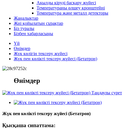
Ақылды кіруді басқару жүйесі
Температураны өлшеу кронштейні
Температура және металл детекторы
Жаңалықтар
Жиі қойылатын сұрақтар
Біз туралы
Бізбен хабарласыңы
Үй
Өнімдер
Жүк көлігін тексеру жүйесі
Жүк пен көлікті тексеру жүйесі (Бетатрон)
Өнімдер
Жүк пен көлікті тексеру жүйесі (Бетатрон)
Қысқаша сипаттама: