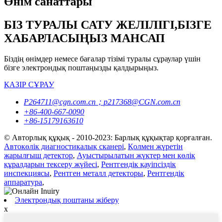
Өнім санаттары
БІЗ ТУРАЛЫ САТУ ЖЕЛІЛІГІ,БІЗГЕ
ХАБАРЛАСЫҢЫЗ МАНСАП
Біздің өнімдер немесе бағалар тізімі туралы сұраулар үшін
бізге электрондық поштаңызды қалдырыңыз.
ҚАЗІР СҰРАУ
P264711@cgn.com.cn；p217368@CGN.com.cn
+86-400-667-0090
+86-15179163610
© Авторлық құқық - 2010-2023: Барлық құқықтар қорғалған.
Автокөлік диагностикалық сканері
,
Қолмен жүретін
жарылғыш детектор
,
Ауыстырылатын жүктер мен көлік
құралдарын тексеру жүйесі
,
Рентгендік қауіпсіздік
инспекциясы
,
Рентген металл детекторы
,
Рентгендік
аппаратура
,
Электрондық поштаны жіберу
x