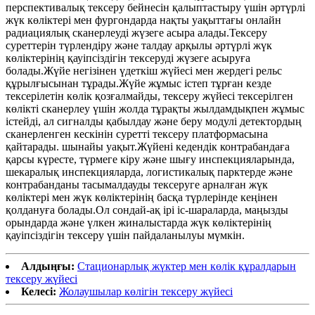
перспективалық тексеру бейнесін қалыптастыру үшін әртүрлі
жүк көліктері мен фургондарда нақты уақыттағы онлайн
радиациялық сканерлеуді жүзеге асыра алады.Тексеру
суреттерін түрлендіру және талдау арқылы әртүрлі жүк
көліктерінің қауіпсіздігін тексеруді жүзеге асыруға
болады.Жүйе негізінен үдеткіш жүйесі мен жердегі рельс
құрылғысынан тұрады.Жүйе жұмыс істеп тұрған кезде
тексерілетін көлік қозғалмайды, тексеру жүйесі тексерілген
көлікті сканерлеу үшін жолда тұрақты жылдамдықпен жұмыс
істейді, ал сигналды қабылдау және беру модулі детектордың
сканерленген кескінін суретті тексеру платформасына
қайтарады. шынайы уақыт.Жүйені кедендік контрабандаға
қарсы күресте, түрмеге кіру және шығу инспекцияларында,
шекаралық инспекцияларда, логистикалық парктерде және
контрабанданы тасымалдауды тексеруге арналған жүк
көліктері мен жүк көліктерінің басқа түрлерінде кеңінен
қолдануға болады.Ол сондай-ақ ірі іс-шараларда, маңызды
орындарда және үлкен жиналыстарда жүк көліктерінің
қауіпсіздігін тексеру үшін пайдаланылуы мүмкін.
Алдыңғы:
Стационарлық жүктер мен көлік құралдарын
тексеру жүйесі
Келесі:
Жолаушылар көлігін тексеру жүйесі