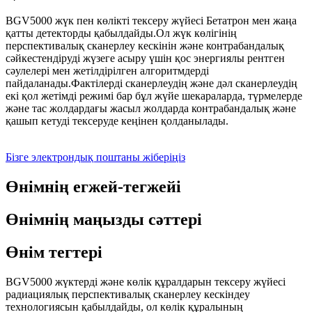
BGV5000 жүк пен көлікті тексеру жүйесі Бетатрон мен жаңа
қатты детекторды қабылдайды.Ол жүк көлігінің
перспективалық сканерлеу кескінін және контрабандалық
сәйкестендіруді жүзеге асыру үшін қос энергиялы рентген
сәулелері мен жетілдірілген алгоритмдерді
пайдаланады.Фактілерді сканерлеудің және дәл сканерлеудің
екі қол жетімді режимі бар бұл жүйе шекараларда, түрмелерде
және тас жолдардағы жасыл жолдарда контрабандалық және
қашып кетуді тексеруде кеңінен қолданылады.
Бізге электрондық поштаны жіберіңіз
Өнімнің егжей-тегжейі
Өнімнің маңызды сәттері
Өнім тегтері
BGV5000 жүктерді және көлік құралдарын тексеру жүйесі
радиациялық перспективалық сканерлеу кескіндеу
технологиясын қабылдайды, ол көлік құралының