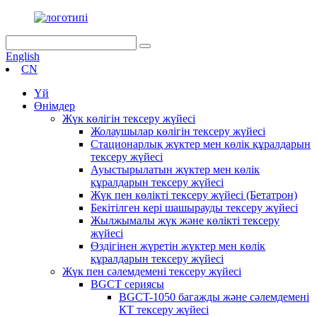
English
CN
Үй
Өнімдер
Жүк көлігін тексеру жүйесі
Жолаушылар көлігін тексеру жүйесі
Стационарлық жүктер мен көлік құралдарын
тексеру жүйесі
Ауыстырылатын жүктер мен көлік
құралдарын тексеру жүйесі
Жүк пен көлікті тексеру жүйесі (Бетатрон)
Бекітілген кері шашырауды тексеру жүйесі
Жылжымалы жүк және көлікті тексеру
жүйесі
Өздігінен жүретін жүктер мен көлік
құралдарын тексеру жүйесі
Жүк пен сәлемдемені тексеру жүйесі
BGCT сериясы
BGCT-1050 багажды және сәлемдемені
КТ тексеру жүйесі