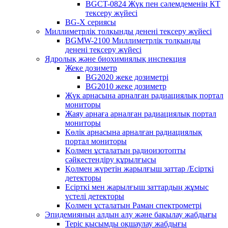
BGCT-0824 Жүк пен сәлемдеменің КТ
тексеру жүйесі
BG-X сериясы
Миллиметрлік толқынды денені тексеру жүйесі
BGMW-2100 Миллиметрлік толқынды
денені тексеру жүйесі
Ядролық және биохимиялық инспекция
Жеке дозиметр
BG2020 жеке дозиметрі
BG2010 жеке дозиметр
Жүк арнасына арналған радиациялық портал
мониторы
Жаяу арнаға арналған радиациялық портал
мониторы
Көлік арнасына арналған радиациялық
портал мониторы
Қолмен ұсталатын радиоизотопты
сәйкестендіру құрылғысы
Қолмен жүретін жарылғыш заттар /Есірткі
детекторы
Есірткі мен жарылғыш заттардың жұмыс
үстелі детекторы
Қолмен ұсталатын Раман спектрометрі
Эпидемияның алдын алу және бақылау жабдығы
Теріс қысымды оқшаулау жабдығы