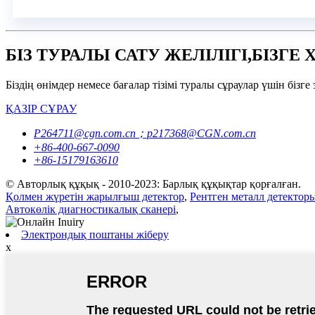
БІЗ ТУРАЛЫ САТУ ЖЕЛІЛІГІ,БІЗГ
Біздің өнімдер немесе бағалар тізімі туралы сұраулар үшін бі
ҚАЗІР СҰРАУ
P264711@cgn.com.cn；p217368@CGN.com.cn
+86-400-667-0090
+86-15179163610
© Авторлық құқық - 2010-2023: Барлық құқықтар қорғалған.
Қолмен жүретін жарылғыш детектор
,
Рентген металл детектор
Автокөлік диагностикалық сканері
,
Электрондық поштаны жіберу
x