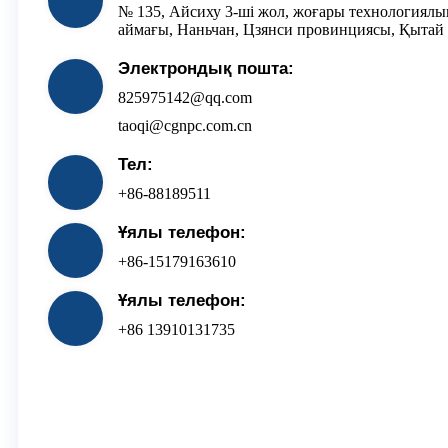
№ 135, Айсиху 3-ші жол, жоғары технологиялық
аймағы, Наньчан, Цзянси провинциясы, Қытай
Электрондық пошта:
825975142@qq.com
taoqi@cgnpc.com.cn
Тел:
+86-88189511
Ұялы телефон:
+86-15179163610
Ұялы телефон:
+86 13910131735