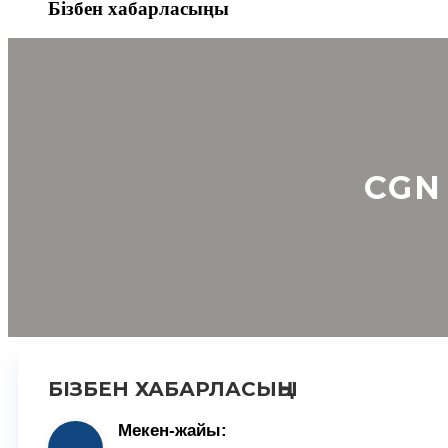
Бізбен хабарласыңы
CGN 
БІЗБЕН ХАБАРЛАСЫҢЫ
Мекен-жайы: