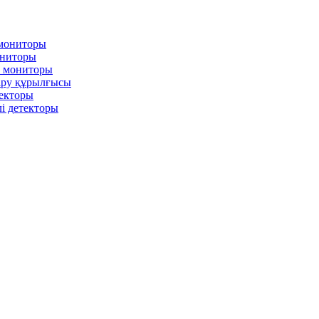
 мониторы
ониторы
л мониторы
іру құрылғысы
текторы
і детекторы