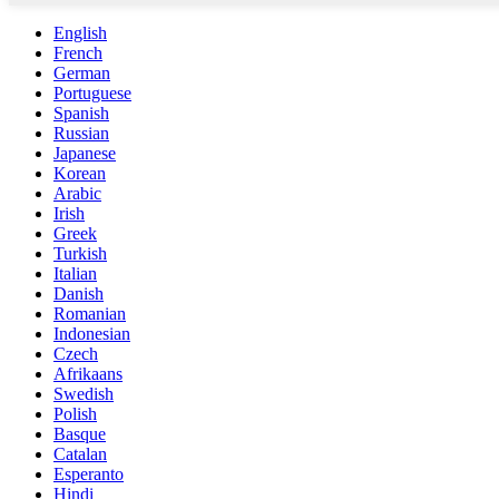
English
French
German
Portuguese
Spanish
Russian
Japanese
Korean
Arabic
Irish
Greek
Turkish
Italian
Danish
Romanian
Indonesian
Czech
Afrikaans
Swedish
Polish
Basque
Catalan
Esperanto
Hindi