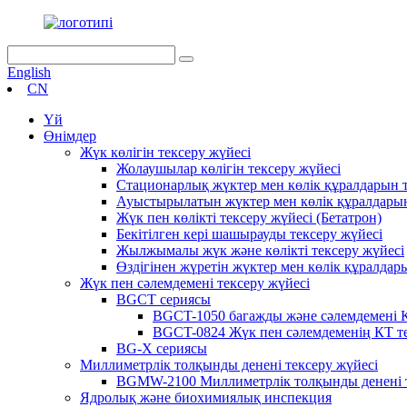
English
CN
Үй
Өнімдер
Жүк көлігін тексеру жүйесі
Жолаушылар көлігін тексеру жүйесі
Стационарлық жүктер мен көлік құралдарын т
Ауыстырылатын жүктер мен көлік құралдарын
Жүк пен көлікті тексеру жүйесі (Бетатрон)
Бекітілген кері шашырауды тексеру жүйесі
Жылжымалы жүк және көлікті тексеру жүйесі
Өздігінен жүретін жүктер мен көлік құралдар
Жүк пен сәлемдемені тексеру жүйесі
BGCT сериясы
BGCT-1050 багажды және сәлемдемені К
BGCT-0824 Жүк пен сәлемдеменің КТ те
BG-X сериясы
Миллиметрлік толқынды денені тексеру жүйесі
BGMW-2100 Миллиметрлік толқынды денені т
Ядролық және биохимиялық инспекция