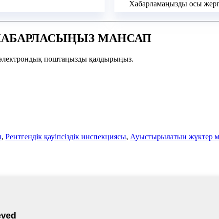
Хабарламаңызды осы жерге
Е ХАБАРЛАСЫҢЫЗ МАНСАП
зге электрондық поштаңызды қалдырыңыз.
ы
,
Рентгендік қауіпсіздік инспекциясы
,
Ауыстырылатын жүктер ме