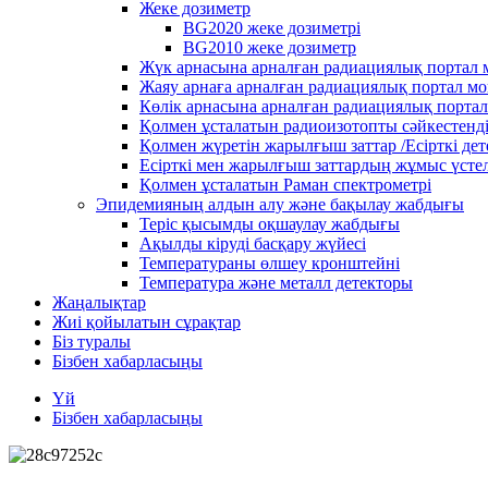
Жеке дозиметр
BG2020 жеке дозиметрі
BG2010 жеке дозиметр
Жүк арнасына арналған радиациялық портал
Жаяу арнаға арналған радиациялық портал м
Көлік арнасына арналған радиациялық порта
Қолмен ұсталатын радиоизотопты сәйкестенд
Қолмен жүретін жарылғыш заттар /Есірткі де
Есірткі мен жарылғыш заттардың жұмыс үстел
Қолмен ұсталатын Раман спектрометрі
Эпидемияның алдын алу және бақылау жабдығы
Теріс қысымды оқшаулау жабдығы
Ақылды кіруді басқару жүйесі
Температураны өлшеу кронштейні
Температура және металл детекторы
Жаңалықтар
Жиі қойылатын сұрақтар
Біз туралы
Бізбен хабарласыңы
Үй
Бізбен хабарласыңы