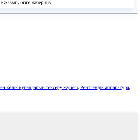
 жазып, бізге жіберіңіз
н көлік құралдарын тексеру жүйесі
,
Рентгендік аппаратура
,