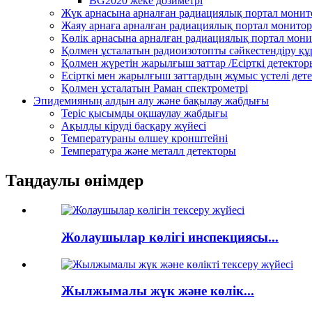
BG2020 жеке дозиметрі
Жүк арнасына арналған радиациялық портал мони
Жаяу арнаға арналған радиациялық портал монито
Көлік арнасына арналған радиациялық портал мон
Қолмен ұсталатын радиоизотопты сәйкестендіру қ
Қолмен жүретін жарылғыш заттар /Есірткі детектор
Есірткі мен жарылғыш заттардың жұмыс үстелі дет
Қолмен ұсталатын Раман спектрометрі
Эпидемияның алдын алу және бақылау жабдығы
Теріс қысымды оқшаулау жабдығы
Ақылды кіруді басқару жүйесі
Температураны өлшеу кронштейні
Температура және металл детекторы
Таңдаулы өнімдер
Жолаушылар көлігі инспекциясы...
Жылжымалы жүк және көлік...