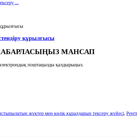
стендіру құрылғысы
Е ХАБАРЛАСЫҢЫЗ МАНСАП
зге электрондық поштаңызды қалдырыңыз.
стырылатын жүктер мен көлік құралдарын тексеру жүйесі
,
Рент