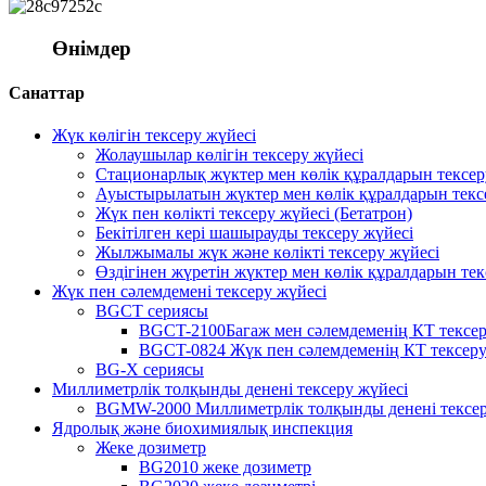
Өнімдер
Санаттар
Жүк көлігін тексеру жүйесі
Жолаушылар көлігін тексеру жүйесі
Стационарлық жүктер мен көлік құралдарын тексер
Ауыстырылатын жүктер мен көлік құралдарын текс
Жүк пен көлікті тексеру жүйесі (Бетатрон)
Бекітілген кері шашырауды тексеру жүйесі
Жылжымалы жүк және көлікті тексеру жүйесі
Өздігінен жүретін жүктер мен көлік құралдарын тек
Жүк пен сәлемдемені тексеру жүйесі
BGCT сериясы
BGCT-2100Багаж мен сәлемдеменің КТ тексер
BGCT-0824 Жүк пен сәлемдеменің КТ тексеру
BG-X сериясы
Миллиметрлік толқынды денені тексеру жүйесі
BGMW-2000 Миллиметрлік толқынды денені тексер
Ядролық және биохимиялық инспекция
Жеке дозиметр
BG2010 жеке дозиметр