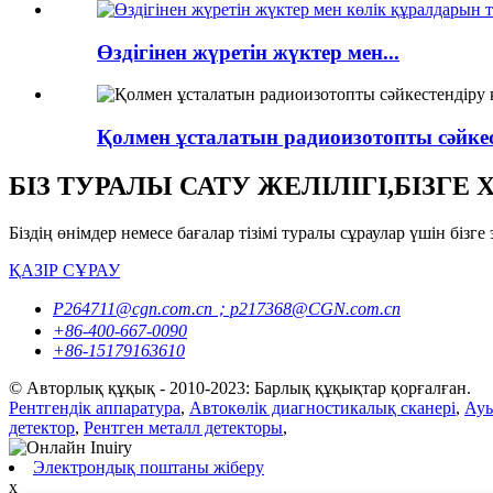
Өздігінен жүретін жүктер мен...
Қолмен ұсталатын радиоизотопты сәйке
БІЗ ТУРАЛЫ САТУ ЖЕЛІЛІГІ,БІЗГ
Біздің өнімдер немесе бағалар тізімі туралы сұраулар үшін бі
ҚАЗІР СҰРАУ
P264711@cgn.com.cn；p217368@CGN.com.cn
+86-400-667-0090
+86-15179163610
© Авторлық құқық - 2010-2023: Барлық құқықтар қорғалған.
Рентгендік аппаратура
,
Автокөлік диагностикалық сканері
,
Ауы
детектор
,
Рентген металл детекторы
,
Электрондық поштаны жіберу
x