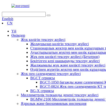
English
CN
Үй
Өнімдер
Жүк көлігін тексеру жүйесі
Жолаушылар көлігін тексеру жүйесі
Стационарлық жүктер мен көлік құралдарын т
Ауыстырылатын жүктер мен көлік құралдарын
Жүк пен көлікті тексеру жүйесі (Бетатрон)
Бекітілген кері шашырауды тексеру жүйесі
Жылжымалы жүк және көлікті тексеру жүйесі
Өздігінен жүретін жүктер мен көлік құралдар
Жүк пен сәлемдемені тексеру жүйесі
BGCT сериясы
BGCT-1050 багажды және сәлемдемені К
BGCT-0824 Жүк пен сәлемдеменің КТ те
BG-X сериясы
Миллиметрлік толқынды денені тексеру жүйесі
BGMW-2100 Миллиметрлік толқынды денені т
Ядролық және биохимиялық инспекция