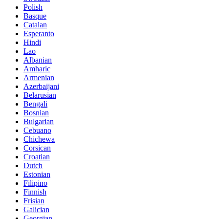
Polish
Basque
Catalan
Esperanto
Hindi
Lao
Albanian
Amharic
Armenian
Azerbaijani
Belarusian
Bengali
Bosnian
Bulgarian
Cebuano
Chichewa
Corsican
Croatian
Dutch
Estonian
Filipino
Finnish
Frisian
Galician
Georgian