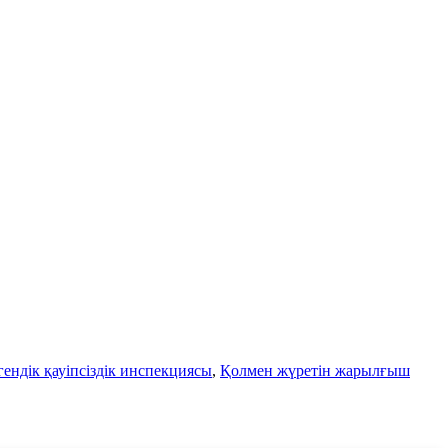
гендік қауіпсіздік инспекциясы
,
Қолмен жүретін жарылғыш