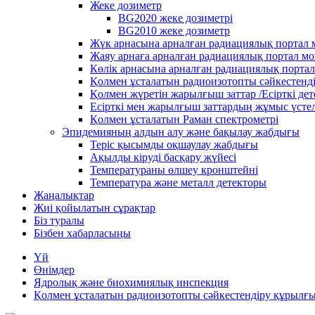
Жеке дозиметр
BG2020 жеке дозиметрі
BG2010 жеке дозиметр
Жүк арнасына арналған радиациялық портал
Жаяу арнаға арналған радиациялық портал м
Көлік арнасына арналған радиациялық порта
Қолмен ұсталатын радиоизотопты сәйкестенд
Қолмен жүретін жарылғыш заттар /Есірткі де
Есірткі мен жарылғыш заттардың жұмыс үстел
Қолмен ұсталатын Раман спектрометрі
Эпидемияның алдын алу және бақылау жабдығы
Теріс қысымды оқшаулау жабдығы
Ақылды кіруді басқару жүйесі
Температураны өлшеу кронштейні
Температура және металл детекторы
Жаңалықтар
Жиі қойылатын сұрақтар
Біз туралы
Бізбен хабарласыңы
Үй
Өнімдер
Ядролық және биохимиялық инспекция
Қолмен ұсталатын радиоизотопты сәйкестендіру құрылғ