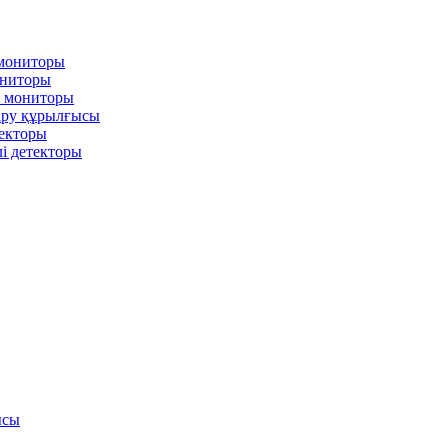
 мониторы
ониторы
л мониторы
іру құрылғысы
текторы
і детекторы
ысы