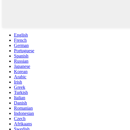
English
French
German
Portuguese
Spanish
Russian
Japanese
Korean
Arabic
Irish
Greek
Turkish
Italian
Danish
Romanian
Indonesian
Czech
Afrikaans
Swedish