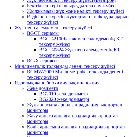
Жүк пен көлікті тексеру жүйесі (Бетатрон)
Бекітілген кері шашырауды тексеру жүйесі
Жылжымалы жүк және көлікті тексеру жүйесі
Өздігінен жүретін жүктер мен көлік құралдарын
тексеру жүйесі
Жүк пен сәлемдемені тексеру жүйесі
BGCT сериясы
BGCT-2100Багаж мен сәлемдеменің КТ
тексеру жүйесі
BGCT-0824 Жүк пен сәлемдеменің КТ
тексеру жүйесі
BG-X сериясы
Миллиметрлік толқынды денені тексеру жүйесі
BGMW-2000 Миллиметрлік толқынды денені
тексеру жүйесі
Ядролық және биохимиялық инспекция
Жеке дозиметр
BG2010 жеке дозиметр
BG2020 жеке дозиметрі
Жүк арнасына арналған радиациялық портал
мониторы
Жаяу арнаға арналған радиациялық портал
мониторы
Көлік арнасына арналған радиациялық портал
мониторы