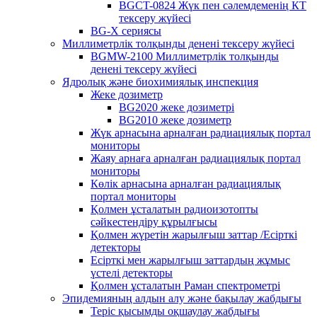
BGCT-0824 Жүк пен сәлемдеменің КТ
тексеру жүйесі
BG-X сериясы
Миллиметрлік толқынды денені тексеру жүйесі
BGMW-2100 Миллиметрлік толқынды
денені тексеру жүйесі
Ядролық және биохимиялық инспекция
Жеке дозиметр
BG2020 жеке дозиметрі
BG2010 жеке дозиметр
Жүк арнасына арналған радиациялық портал
мониторы
Жаяу арнаға арналған радиациялық портал
мониторы
Көлік арнасына арналған радиациялық
портал мониторы
Қолмен ұсталатын радиоизотопты
сәйкестендіру құрылғысы
Қолмен жүретін жарылғыш заттар /Есірткі
детекторы
Есірткі мен жарылғыш заттардың жұмыс
үстелі детекторы
Қолмен ұсталатын Раман спектрометрі
Эпидемияның алдын алу және бақылау жабдығы
Теріс қысымды оқшаулау жабдығы