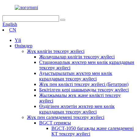
English
CN
Үй
Өнімдер
Жүк көлігін тексеру жүйесі
Жолаушылар көлігін тексеру жүйесі
Стационарлық жүктер мен көлік құралдарын
тексеру жүйесі
Ауыстырылатын жүктер мен көлік
құралдарын тексеру жүйесі
Жүк пен көлікті тексеру жүйесі (Бетатрон)
Бекітілген кері шашырауды тексеру жүйесі
Жылжымалы жүк және көлікті тексеру
жүйесі
Өздігінен жүретін жүктер мен көлік
құралдарын тексеру жүйесі
Жүк пен сәлемдемені тексеру жүйесі
BGCT сериясы
BGCT-1050 багажды және сәлемдемені
КТ тексеру жүйесі