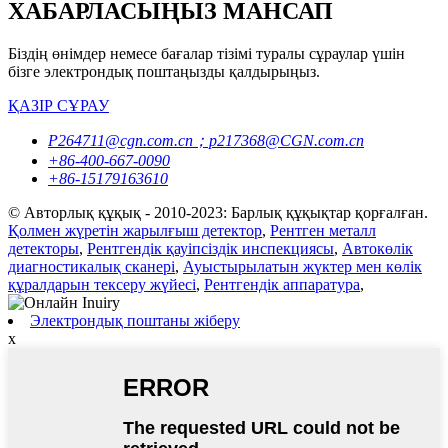
ХАБАРЛАСЫҢЫЗ МАНСАП
Біздің өнімдер немесе бағалар тізімі туралы сұраулар үшін
бізге электрондық поштаңызды қалдырыңыз.
ҚАЗІР СҰРАУ
P264711@cgn.com.cn；p217368@CGN.com.cn
+86-400-667-0090
+86-15179163610
© Авторлық құқық - 2010-2023: Барлық құқықтар қорғалған.
Қолмен жүретін жарылғыш детектор
,
Рентген металл
детекторы
,
Рентгендік қауіпсіздік инспекциясы
,
Автокөлік
диагностикалық сканері
,
Ауыстырылатын жүктер мен көлік
құралдарын тексеру жүйесі
,
Рентгендік аппаратура
,
Электрондық поштаны жіберу
x