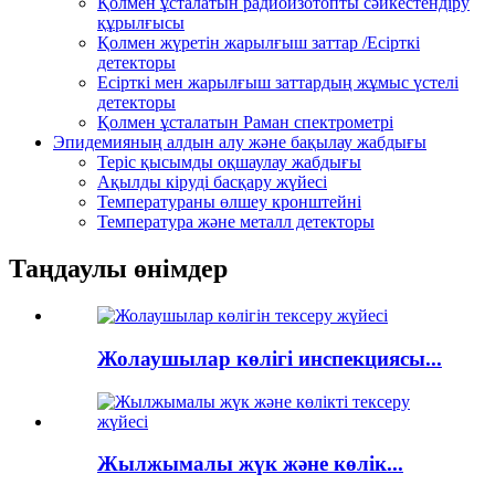
Қолмен ұсталатын радиоизотопты сәйкестендіру
құрылғысы
Қолмен жүретін жарылғыш заттар /Есірткі
детекторы
Есірткі мен жарылғыш заттардың жұмыс үстелі
детекторы
Қолмен ұсталатын Раман спектрометрі
Эпидемияның алдын алу және бақылау жабдығы
Теріс қысымды оқшаулау жабдығы
Ақылды кіруді басқару жүйесі
Температураны өлшеу кронштейні
Температура және металл детекторы
Таңдаулы өнімдер
Жолаушылар көлігі инспекциясы...
Жылжымалы жүк және көлік...