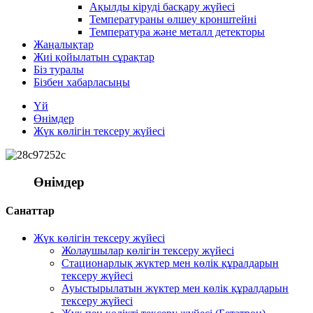
Ақылды кіруді басқару жүйесі
Температураны өлшеу кронштейні
Температура және металл детекторы
Жаңалықтар
Жиі қойылатын сұрақтар
Біз туралы
Бізбен хабарласыңы
Үй
Өнімдер
Жүк көлігін тексеру жүйесі
Өнімдер
Санаттар
Жүк көлігін тексеру жүйесі
Жолаушылар көлігін тексеру жүйесі
Стационарлық жүктер мен көлік құралдарын
тексеру жүйесі
Ауыстырылатын жүктер мен көлік құралдарын
тексеру жүйесі