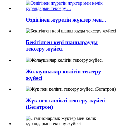
Өздігінен жүретін жүктер мен...
Бекітілген кері шашырауды
тексеру жүйесі
Жолаушылар көлігін тексеру
жүйесі
Жүк пен көлікті тексеру жүйесі
(Бетатрон)