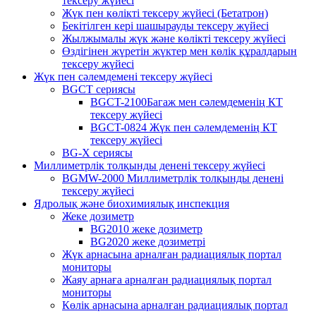
тексеру жүйесі
Жүк пен көлікті тексеру жүйесі (Бетатрон)
Бекітілген кері шашырауды тексеру жүйесі
Жылжымалы жүк және көлікті тексеру жүйесі
Өздігінен жүретін жүктер мен көлік құралдарын
тексеру жүйесі
Жүк пен сәлемдемені тексеру жүйесі
BGCT сериясы
BGCT-2100Багаж мен сәлемдеменің КТ
тексеру жүйесі
BGCT-0824 Жүк пен сәлемдеменің КТ
тексеру жүйесі
BG-X сериясы
Миллиметрлік толқынды денені тексеру жүйесі
BGMW-2000 Миллиметрлік толқынды денені
тексеру жүйесі
Ядролық және биохимиялық инспекция
Жеке дозиметр
BG2010 жеке дозиметр
BG2020 жеке дозиметрі
Жүк арнасына арналған радиациялық портал
мониторы
Жаяу арнаға арналған радиациялық портал
мониторы
Көлік арнасына арналған радиациялық портал