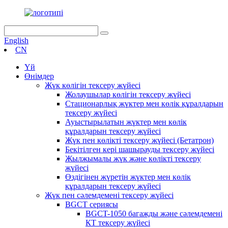
English
CN
Үй
Өнімдер
Жүк көлігін тексеру жүйесі
Жолаушылар көлігін тексеру жүйесі
Стационарлық жүктер мен көлік құралдарын
тексеру жүйесі
Ауыстырылатын жүктер мен көлік
құралдарын тексеру жүйесі
Жүк пен көлікті тексеру жүйесі (Бетатрон)
Бекітілген кері шашырауды тексеру жүйесі
Жылжымалы жүк және көлікті тексеру
жүйесі
Өздігінен жүретін жүктер мен көлік
құралдарын тексеру жүйесі
Жүк пен сәлемдемені тексеру жүйесі
BGCT сериясы
BGCT-1050 багажды және сәлемдемені
КТ тексеру жүйесі