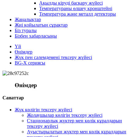
Ақылды кіруді басқару жүйесі
Температураны өлшеу кронштейні
Температура және металл детекторы
Жаңалықтар
Жиі қойылатын сұрақтар
Біз туралы
Бізбен хабарласыңы
Үй
Өнімдер
Жүк пен сәлемдемені тексеру жүйесі
BG-X сериясы
Өнімдер
Санаттар
Жүк көлігін тексеру жүйесі
Жолаушылар көлігін тексеру жүйесі
Стационарлық жүктер мен көлік құралдарын
тексеру жүйесі
Ауыстырылатын жүктер мен көлік құралдарын