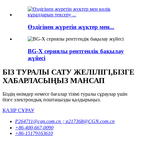
Өздігінен жүретін жүктер мен...
BG-X сериялы рентгендік бақылау
жүйесі
БІЗ ТУРАЛЫ САТУ ЖЕЛІЛІГІ,БІЗГЕ
ХАБАРЛАСЫҢЫЗ МАНСАП
Біздің өнімдер немесе бағалар тізімі туралы сұраулар үшін
бізге электрондық поштаңызды қалдырыңыз.
ҚАЗІР СҰРАУ
P264711@cgn.com.cn；p217368@CGN.com.cn
+86-400-667-0090
+86-15179163610