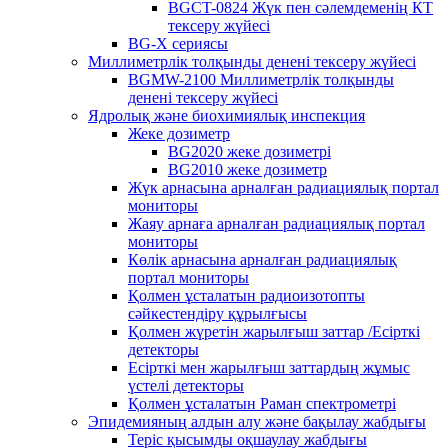
BGCT-0824 Жүк пен сәлемдеменің КТ
тексеру жүйесі
BG-X сериясы
Миллиметрлік толқынды денені тексеру жүйесі
BGMW-2100 Миллиметрлік толқынды
денені тексеру жүйесі
Ядролық және биохимиялық инспекция
Жеке дозиметр
BG2020 жеке дозиметрі
BG2010 жеке дозиметр
Жүк арнасына арналған радиациялық портал
мониторы
Жаяу арнаға арналған радиациялық портал
мониторы
Көлік арнасына арналған радиациялық
портал мониторы
Қолмен ұсталатын радиоизотопты
сәйкестендіру құрылғысы
Қолмен жүретін жарылғыш заттар /Есірткі
детекторы
Есірткі мен жарылғыш заттардың жұмыс
үстелі детекторы
Қолмен ұсталатын Раман спектрометрі
Эпидемияның алдын алу және бақылау жабдығы
Теріс қысымды оқшаулау жабдығы