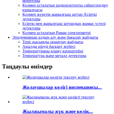
мониторы
Қолмен ұсталатын радиоизотопты сәйкестендіру
құрылғысы
Қолмен жүретін жарылғыш заттар /Есірткі
детекторы
Есірткі мен жарылғыш заттардың жұмыс үстелі
детекторы
Қолмен ұсталатын Раман спектрометрі
Эпидемияның алдын алу және бақылау жабдығы
Теріс қысымды оқшаулау жабдығы
Ақылды кіруді басқару жүйесі
Температураны өлшеу кронштейні
Температура және металл детекторы
Таңдаулы өнімдер
Жолаушылар көлігі инспекциясы...
Жылжымалы жүк және көлік...