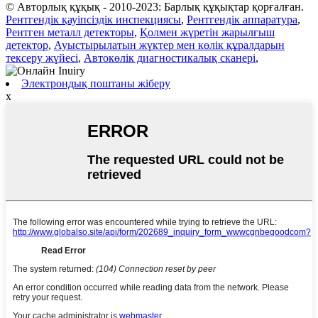
© Авторлық құқық - 2010-2023: Барлық құқықтар қорғалған.
Рентгендік қауіпсіздік инспекциясы
,
Рентгендік аппаратура
,
Рентген металл детекторы
,
Қолмен жүретін жарылғыш
детектор
,
Ауыстырылатын жүктер мен көлік құралдарын
тексеру жүйесі
,
Автокөлік диагностикалық сканері
,
Электрондық поштаны жіберу
x