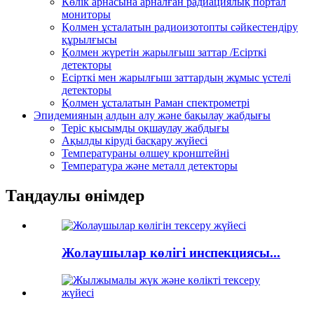
Көлік арнасына арналған радиациялық портал
мониторы
Қолмен ұсталатын радиоизотопты сәйкестендіру
құрылғысы
Қолмен жүретін жарылғыш заттар /Есірткі
детекторы
Есірткі мен жарылғыш заттардың жұмыс үстелі
детекторы
Қолмен ұсталатын Раман спектрометрі
Эпидемияның алдын алу және бақылау жабдығы
Теріс қысымды оқшаулау жабдығы
Ақылды кіруді басқару жүйесі
Температураны өлшеу кронштейні
Температура және металл детекторы
Таңдаулы өнімдер
Жолаушылар көлігі инспекциясы...