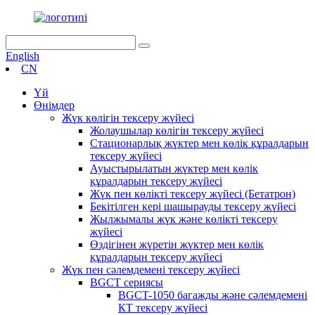
English
CN
Үй
Өнімдер
Жүк көлігін тексеру жүйесі
Жолаушылар көлігін тексеру жүйесі
Стационарлық жүктер мен көлік құралдарын
тексеру жүйесі
Ауыстырылатын жүктер мен көлік
құралдарын тексеру жүйесі
Жүк пен көлікті тексеру жүйесі (Бетатрон)
Бекітілген кері шашырауды тексеру жүйесі
Жылжымалы жүк және көлікті тексеру
жүйесі
Өздігінен жүретін жүктер мен көлік
құралдарын тексеру жүйесі
Жүк пен сәлемдемені тексеру жүйесі
BGCT сериясы
BGCT-1050 багажды және сәлемдемені
КТ тексеру жүйесі