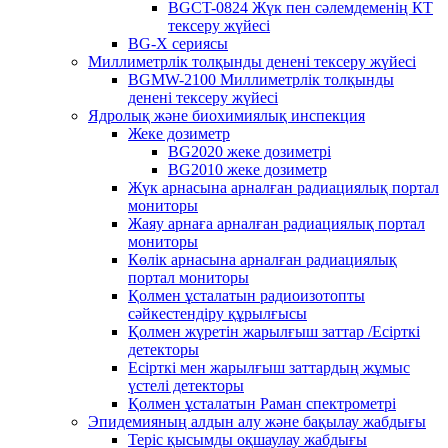
BGCT-0824 Жүк пен сәлемдеменің КТ
тексеру жүйесі
BG-X сериясы
Миллиметрлік толқынды денені тексеру жүйесі
BGMW-2100 Миллиметрлік толқынды
денені тексеру жүйесі
Ядролық және биохимиялық инспекция
Жеке дозиметр
BG2020 жеке дозиметрі
BG2010 жеке дозиметр
Жүк арнасына арналған радиациялық портал
мониторы
Жаяу арнаға арналған радиациялық портал
мониторы
Көлік арнасына арналған радиациялық
портал мониторы
Қолмен ұсталатын радиоизотопты
сәйкестендіру құрылғысы
Қолмен жүретін жарылғыш заттар /Есірткі
детекторы
Есірткі мен жарылғыш заттардың жұмыс
үстелі детекторы
Қолмен ұсталатын Раман спектрометрі
Эпидемияның алдын алу және бақылау жабдығы
Теріс қысымды оқшаулау жабдығы