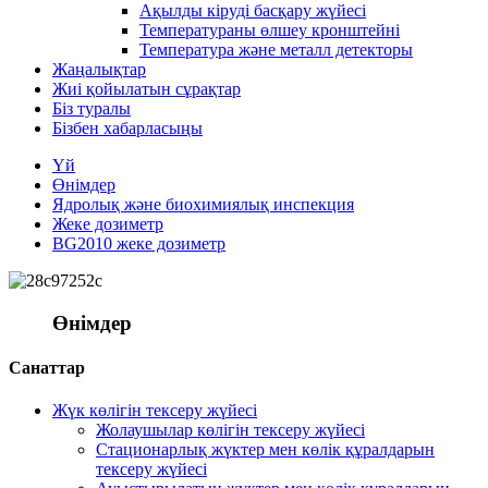
Ақылды кіруді басқару жүйесі
Температураны өлшеу кронштейні
Температура және металл детекторы
Жаңалықтар
Жиі қойылатын сұрақтар
Біз туралы
Бізбен хабарласыңы
Үй
Өнімдер
Ядролық және биохимиялық инспекция
Жеке дозиметр
BG2010 жеке дозиметр
Өнімдер
Санаттар
Жүк көлігін тексеру жүйесі
Жолаушылар көлігін тексеру жүйесі
Стационарлық жүктер мен көлік құралдарын
тексеру жүйесі