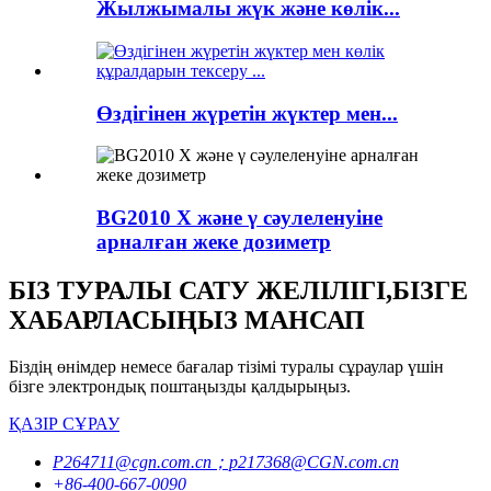
Жылжымалы жүк және көлік...
Өздігінен жүретін жүктер мен...
BG2010 X және γ сәулеленуіне
арналған жеке дозиметр
БІЗ ТУРАЛЫ САТУ ЖЕЛІЛІГІ,БІЗГЕ
ХАБАРЛАСЫҢЫЗ МАНСАП
Біздің өнімдер немесе бағалар тізімі туралы сұраулар үшін
бізге электрондық поштаңызды қалдырыңыз.
ҚАЗІР СҰРАУ
P264711@cgn.com.cn；p217368@CGN.com.cn
+86-400-667-0090