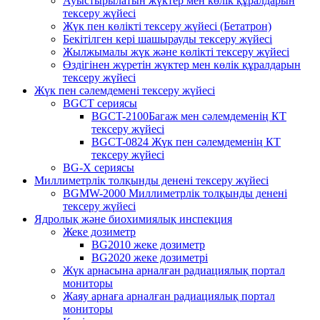
Ауыстырылатын жүктер мен көлік құралдарын
тексеру жүйесі
Жүк пен көлікті тексеру жүйесі (Бетатрон)
Бекітілген кері шашырауды тексеру жүйесі
Жылжымалы жүк және көлікті тексеру жүйесі
Өздігінен жүретін жүктер мен көлік құралдарын
тексеру жүйесі
Жүк пен сәлемдемені тексеру жүйесі
BGCT сериясы
BGCT-2100Багаж мен сәлемдеменің КТ
тексеру жүйесі
BGCT-0824 Жүк пен сәлемдеменің КТ
тексеру жүйесі
BG-X сериясы
Миллиметрлік толқынды денені тексеру жүйесі
BGMW-2000 Миллиметрлік толқынды денені
тексеру жүйесі
Ядролық және биохимиялық инспекция
Жеке дозиметр
BG2010 жеке дозиметр
BG2020 жеке дозиметрі
Жүк арнасына арналған радиациялық портал
мониторы
Жаяу арнаға арналған радиациялық портал
мониторы