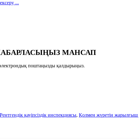
Е ХАБАРЛАСЫҢЫЗ МАНСАП
зге электрондық поштаңызды қалдырыңыз.
Рентгендік қауіпсіздік инспекциясы
,
Қолмен жүретін жарылғыш 