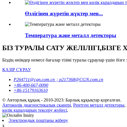
Өздігінен жүретін жүктер мен...
Температура және металл детекторы
БІЗ ТУРАЛЫ САТУ ЖЕЛІЛІГІ,БІЗГ
Біздің өнімдер немесе бағалар тізімі туралы сұраулар үшін бі
ҚАЗІР СҰРАУ
P264711@cgn.com.cn；p217368@CGN.com.cn
+86-400-667-0090
+86-15179163610
© Авторлық құқық - 2010-2023: Барлық құқықтар қорғалған.
Автокөлік диагностикалық сканері
,
Рентген металл детекторы
,
көлік құралдарын тексеру жүйесі
,
Электрондық поштаны жіберу
x