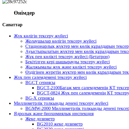
Өнімдер
Санаттар
Жүк көлігін тексеру жүйесі
Жолаушылар көлігін тексеру жүйесі
Стационарлық жүктер мен көлік құралдарын тексер
Ауыстырылатын жүктер мен көлік құралдарын текс
Жүк пен көлікті тексеру жүйесі (Бетатрон)
Бекітілген кері шашырауды тексеру жүйесі
Жылжымалы жүк және көлікті тексеру жүйесі
Өздігінен жүретін жүктер мен көлік құралдарын тек
Жүк пен сәлемдемені тексеру жүйесі
BGCT сериясы
BGCT-2100Багаж мен сәлемдеменің КТ тексер
BGCT-0824 Жүк пен сәлемдеменің КТ тексеру
BG-X сериясы
Миллиметрлік толқынды денені тексеру жүйесі
BGMW-2000 Миллиметрлік толқынды денені тексер
Ядролық және биохимиялық инспекция
Жеке дозиметр
BG2010 жеке дозиметр