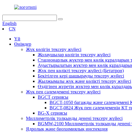
English
CN
Үй
Өнімдер
Жүк көлігін тексеру жүйесі
Жолаушылар көлігін тексеру жүйесі
Стационарлық жүктер мен көлік құралдарын т
Ауыстырылатын жүктер мен көлік құралдарын
Жүк пен көлікті тексеру жүйесі (Бетатрон)
Бекітілген кері шашырауды тексеру жүйесі
Жылжымалы жүк және көлікті тексеру жүйесі
Өздігінен жүретін жүктер мен көлік құралдар
Жүк пен сәлемдемені тексеру жүйесі
BGCT сериясы
BGCT-1050 багажды және сәлемдемені К
BGCT-0824 Жүк пен сәлемдеменің КТ те
BG-X сериясы
Миллиметрлік толқынды денені тексеру жүйесі
BGMW-2100 Миллиметрлік толқынды денені т
Ядролық және биохимиялық инспекция