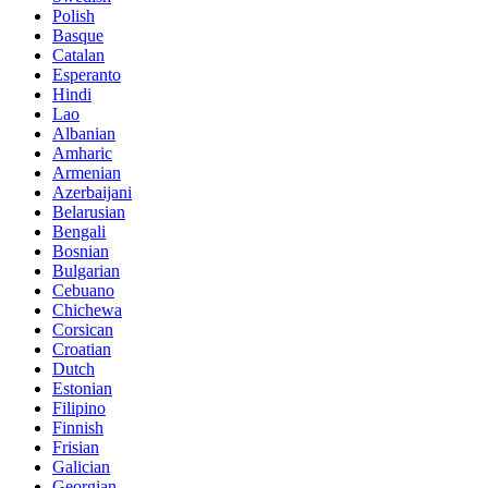
Polish
Basque
Catalan
Esperanto
Hindi
Lao
Albanian
Amharic
Armenian
Azerbaijani
Belarusian
Bengali
Bosnian
Bulgarian
Cebuano
Chichewa
Corsican
Croatian
Dutch
Estonian
Filipino
Finnish
Frisian
Galician
Georgian