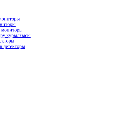
 мониторы
ониторы
л мониторы
іру құрылғысы
текторы
і детекторы