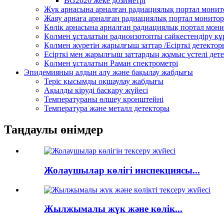
BG2020 жеке дозиметрі
Жүк арнасына арналған радиациялық портал мони
Жаяу арнаға арналған радиациялық портал монито
Көлік арнасына арналған радиациялық портал мон
Қолмен ұсталатын радиоизотопты сәйкестендіру қ
Қолмен жүретін жарылғыш заттар /Есірткі детектор
Есірткі мен жарылғыш заттардың жұмыс үстелі дет
Қолмен ұсталатын Раман спектрометрі
Эпидемияның алдын алу және бақылау жабдығы
Теріс қысымды оқшаулау жабдығы
Ақылды кіруді басқару жүйесі
Температураны өлшеу кронштейні
Температура және металл детекторы
Таңдаулы өнімдер
Жолаушылар көлігі инспекциясы...
Жылжымалы жүк және көлік...