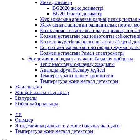
Жеке дозиметр
BG2020 жеке дозиметрі
BG2010 жеке дозиметр
Жүк арнасына арналған радиациялық портал
Жаяу арнаға арналған радиациялық портал м
Көлік арнасына арналған радиациялық порта
Қолмен ұсталатын радиоизотопты сәйкестенд
Қолмен жүретін жарылғыш заттар /Есірткі де
Есірткі мен жарылғыш заттардың жұмыс үстел
Қолмен ұсталатын Раман спектрометрі
Эпидемияның алдын алу және бақылау жабдығы
Теріс қысымды оқшаулау жабдығы
Ақылды кіруді басқару жүйесі
Температураны өлшеу кронштейні
Температура және металл детекторы
Жаңалықтар
Жиі қойылатын сұрақтар
Біз туралы
Бізбен хабарласыңы
Үй
Өнімдер
Эпидемияның алдын алу және бақылау жабдығы
Температура және металл детекторы