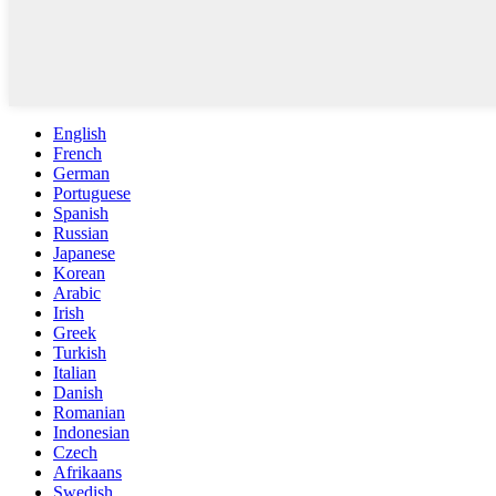
English
French
German
Portuguese
Spanish
Russian
Japanese
Korean
Arabic
Irish
Greek
Turkish
Italian
Danish
Romanian
Indonesian
Czech
Afrikaans
Swedish