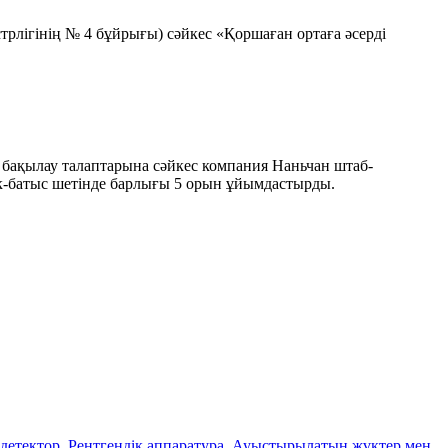
трлігінің № 4 бұйрығы) сәйкес «Қоршаған ортаға әсерді
бақылау талаптарына сәйкес компания Наньчан штаб-
ік-батыс шетінде барлығы 5 орын ұйымдастырды.
детектор
,
Рентгендік аппаратура
,
Ауыстырылатын жүктер мен