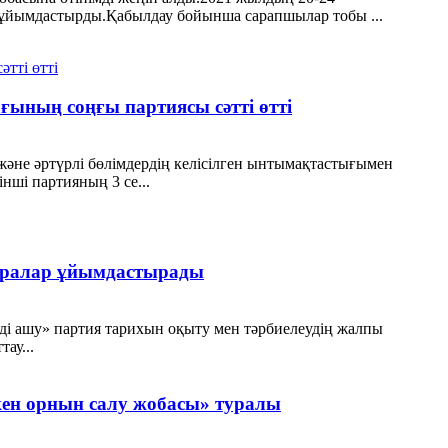
 ұйымдастырды.Қабылдау бойынша сарапшылар тобы ...
ының соңғы партиясы сәтті өтті
не әртүрлі бөлімдердің келісілген ынтымақтастығымен
інші партияның 3 се...
шаралар ұйымдастырады
ді ашу» партия тарихын оқыту мен тәрбиелеудің жалпы
ау...
кен орнын салу жобасы» туралы