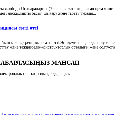
уы жөніндегі іс-шараларға» (Экология және қоршаған орта минис
дегі нұсқаулықты басып шығару және тарату туралы...
циясы сәтті өтті
йынғы конференциясы сәтті өтті.Эпидемияның алдын алу және 
рттеу және тәжірибелік-конструкторлық орталығы және солтүст
Е ХАБАРЛАСЫҢЫЗ МАНСАП
зге электрондық поштаңызды қалдырыңыз.
,
Автокөлік диагностикалық сканері
,
Қолмен жүретін жарылғыш 