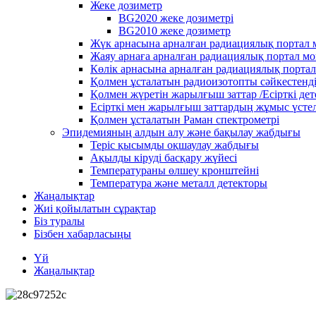
Жеке дозиметр
BG2020 жеке дозиметрі
BG2010 жеке дозиметр
Жүк арнасына арналған радиациялық портал
Жаяу арнаға арналған радиациялық портал м
Көлік арнасына арналған радиациялық порта
Қолмен ұсталатын радиоизотопты сәйкестенд
Қолмен жүретін жарылғыш заттар /Есірткі де
Есірткі мен жарылғыш заттардың жұмыс үстел
Қолмен ұсталатын Раман спектрометрі
Эпидемияның алдын алу және бақылау жабдығы
Теріс қысымды оқшаулау жабдығы
Ақылды кіруді басқару жүйесі
Температураны өлшеу кронштейні
Температура және металл детекторы
Жаңалықтар
Жиі қойылатын сұрақтар
Біз туралы
Бізбен хабарласыңы
Үй
Жаңалықтар