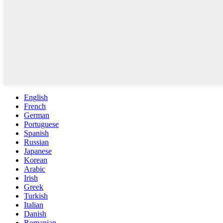
English
French
German
Portuguese
Spanish
Russian
Japanese
Korean
Arabic
Irish
Greek
Turkish
Italian
Danish
Romanian