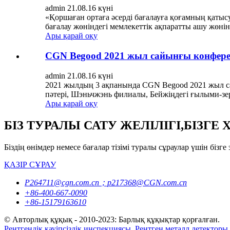
admin 21.08.16 күні
«Қоршаған ортаға әсерді бағалауға қоғамның қатыс
бағалау жөніндегі мемлекеттік ақпаратты ашу жөнін
Ары қарай оқу
CGN Begood 2021 жыл сайынғы конферен
admin 21.08.16 күні
2021 жылдың 3 ақпанында CGN Begood 2021 жыл са
пәтері, Шэньчжэнь филиалы, Бейжіңдегі ғылыми-зе
Ары қарай оқу
БІЗ ТУРАЛЫ САТУ ЖЕЛІЛІГІ,БІЗГ
Біздің өнімдер немесе бағалар тізімі туралы сұраулар үшін бі
ҚАЗІР СҰРАУ
P264711@cgn.com.cn；p217368@CGN.com.cn
+86-400-667-0090
+86-15179163610
© Авторлық құқық - 2010-2023: Барлық құқықтар қорғалған.
Рентгендік қауіпсіздік инспекциясы
,
Рентген металл детекторы