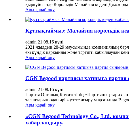
қыркүйегінде Корольдік Малайзия кедені Джохорд
Ары қарай оқу
Құттықтаймыз: Малайзия корольдік кед
admin 21.08.16 күні
2021 жылдың 28-29 маусымында компанияның барл
екі күндік қарқынды және тәртіпті қабылдаудан кейін
Ары қарай оқу
CGN Begood партиясы хатшыға партия 
admin 21.08.16 күні
Партия Орталық Комитетінің «Партияның тарихын ү
талаптарын одан әрі жүзеге асыру мақсатында Begood
Ары қарай оқу
«CGN Begood Technology Co., Ltd. ком
хабарландыру.