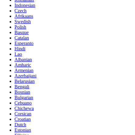
Indonesian
Czech
Afrikaans
Swedish
Polish
Basque
Catalan
Esperanto
Hindi
Lao
Albanian
Amharic
Armenian
Azerbaijani
Belarusian
Bengali
Bosnian
Bulgarian
Cebuano
Chichewa
Corsican
Croatian
Dutch
Estonian