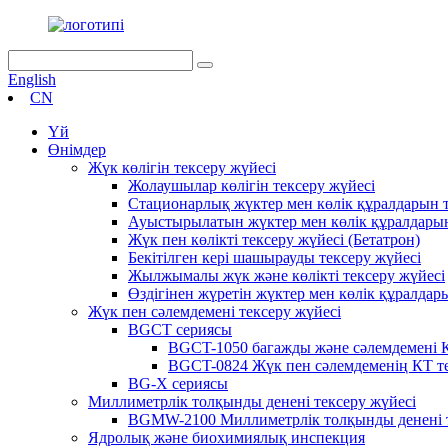
English
CN
Үй
Өнімдер
Жүк көлігін тексеру жүйесі
Жолаушылар көлігін тексеру жүйесі
Стационарлық жүктер мен көлік құралдарын т
Ауыстырылатын жүктер мен көлік құралдарын
Жүк пен көлікті тексеру жүйесі (Бетатрон)
Бекітілген кері шашырауды тексеру жүйесі
Жылжымалы жүк және көлікті тексеру жүйесі
Өздігінен жүретін жүктер мен көлік құралдар
Жүк пен сәлемдемені тексеру жүйесі
BGCT сериясы
BGCT-1050 багажды және сәлемдемені К
BGCT-0824 Жүк пен сәлемдеменің КТ те
BG-X сериясы
Миллиметрлік толқынды денені тексеру жүйесі
BGMW-2100 Миллиметрлік толқынды денені т
Ядролық және биохимиялық инспекция