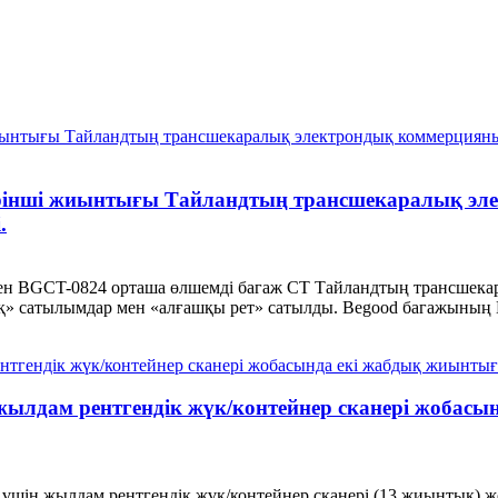
 бірінші жиынтығы Тайландтың трансшекаралық э
.
еген BGCT-0824 орташа өлшемді багаж CT Тайландтың трансшек
қ» сатылымдар мен «алғашқы рет» сатылды. Begood багажының К
жылдам рентгендік жүк/контейнер сканері жобасы
үшін жылдам рентгендік жүк/контейнер сканері (13 жиынтық) ж