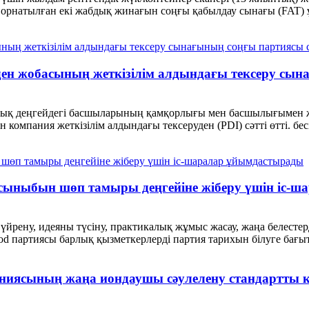
а орнатылған екі жабдық жинағын соңғы қабылдау сынағы (FAT)
ен жобасының жеткізілім алдындағы тексеру сынағ
ық деңгейдегі басшыларының қамқорлығы мен басшылығымен жә
 компания жеткізілім алдындағы тексеруден (PDI) сәтті өтті. бес
сыныбын шөп тамыры деңгейіне жіберу үшін іс-
йрену, идеяны түсіну, практикалық жұмыс жасау, жаңа белестер
 партиясы барлық қызметкерлерді партия тарихын білуге ​​бағытт
паниясының жаңа иондаушы сәулелену стандартты 