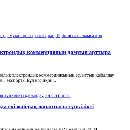
лектрондық коммерцияның дамуын арттыра
аралық электрондық коммерциясының зауыттық қабылдау
Т экспорты.Бұл кәсіпқой...
нда екі жабдық жиынтығы түпкілікті
обасына өтінімді жеңіп алды.2021 жылдың 20-24