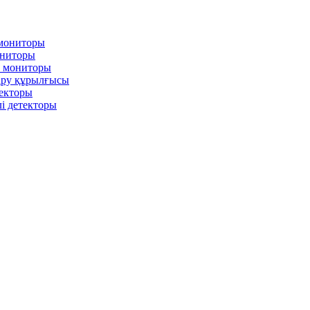
 мониторы
ониторы
л мониторы
іру құрылғысы
текторы
і детекторы