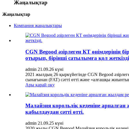
Жаңалықтар
Жаңалықтар
Компания жаңалықтары
CGN Begood әзірлеген КТ өнімдерінің
отырып, бірінші сатылымға қол жеткізді
admin 21.09.26 күні
2021 жылдың 26 ​​қыркүйегінде CGN Begood әзірл
сынағынан (FAT) сәтті өтті және «алғашқы жиынты
Ары қарай оқу
Малайзия корольдік кеденіне арналған 
қабылдаудан сәтті өтті.
admin 21.09.25 күні
2020 жылы CGN Begood Малайзия корольдік кедені 