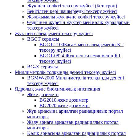
тексеру жүйесі
Жүк пен көлікті тексеру жүйесі (Бетатрон)
Бекітілген кері шашырауды тексеру жүйесі
Жылжымалы жүк және көлікті тексеру жүйесі
Өздігінен жүретін жүктер мен көлік құралдарын
тексеру жүйесі
Жүк пен сәлемдемені тексеру жүйесі
BGCT сериясы
BGCT-2100Багаж мен сәлемдеменің КТ
тексеру жүйесі
BGCT-0824 Жүк пен сәлемдеменің КТ
тексеру жүйесі
BG-X сериясы
Миллиметрлік толқынды денені тексеру жүйесі
BGMW-2000 Миллиметрлік толқынды денені
тексеру жүйесі
Ядролық және биохимиялық инспекция
Жеке дозиметр
BG2010 жеке дозиметр
BG2020 жеке дозиметрі
Жүк арнасына арналған радиациялық портал
мониторы
Жаяу арнаға арналған радиациялық портал
мониторы
Көлік арнасына арналған радиациялық портал