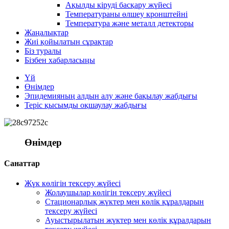
Ақылды кіруді басқару жүйесі
Температураны өлшеу кронштейні
Температура және металл детекторы
Жаңалықтар
Жиі қойылатын сұрақтар
Біз туралы
Бізбен хабарласыңы
Үй
Өнімдер
Эпидемияның алдын алу және бақылау жабдығы
Теріс қысымды оқшаулау жабдығы
Өнімдер
Санаттар
Жүк көлігін тексеру жүйесі
Жолаушылар көлігін тексеру жүйесі
Стационарлық жүктер мен көлік құралдарын
тексеру жүйесі
Ауыстырылатын жүктер мен көлік құралдарын