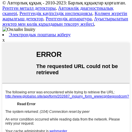
© Авторлық құқық - 2010-2023: Барлық құқықтар қорғалған.
Рентген металл детекторы
,
Автокөлік диагностикалық
сканері
,
Рентгендік қауіпсіздік инспекциясы
,
Қолмен жүретін
жарылғыш детектор
,
Рентгендік аппаратура
,
Ауыстырылатын
жүктер мен көлік құралдарын тексеру жүйесі
,
Электрондық поштаны жіберу
x