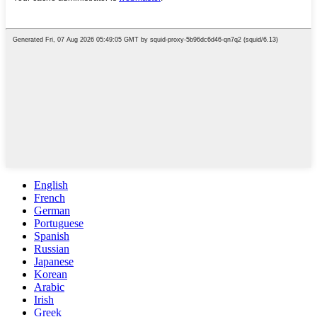
English
French
German
Portuguese
Spanish
Russian
Japanese
Korean
Arabic
Irish
Greek