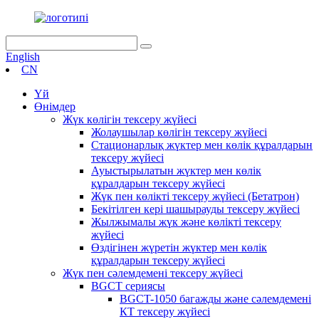
English
CN
Үй
Өнімдер
Жүк көлігін тексеру жүйесі
Жолаушылар көлігін тексеру жүйесі
Стационарлық жүктер мен көлік құралдарын
тексеру жүйесі
Ауыстырылатын жүктер мен көлік
құралдарын тексеру жүйесі
Жүк пен көлікті тексеру жүйесі (Бетатрон)
Бекітілген кері шашырауды тексеру жүйесі
Жылжымалы жүк және көлікті тексеру
жүйесі
Өздігінен жүретін жүктер мен көлік
құралдарын тексеру жүйесі
Жүк пен сәлемдемені тексеру жүйесі
BGCT сериясы
BGCT-1050 багажды және сәлемдемені
КТ тексеру жүйесі