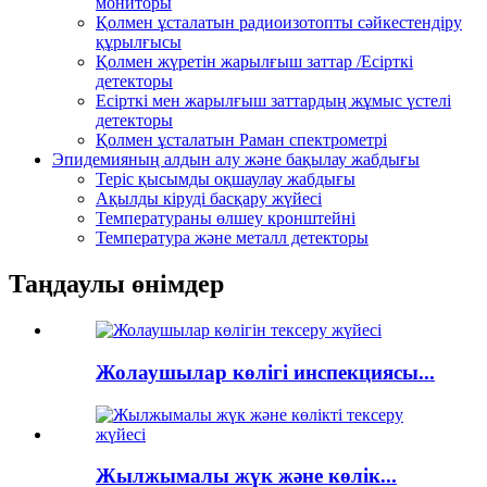
мониторы
Қолмен ұсталатын радиоизотопты сәйкестендіру
құрылғысы
Қолмен жүретін жарылғыш заттар /Есірткі
детекторы
Есірткі мен жарылғыш заттардың жұмыс үстелі
детекторы
Қолмен ұсталатын Раман спектрометрі
Эпидемияның алдын алу және бақылау жабдығы
Теріс қысымды оқшаулау жабдығы
Ақылды кіруді басқару жүйесі
Температураны өлшеу кронштейні
Температура және металл детекторы
Таңдаулы өнімдер
Жолаушылар көлігі инспекциясы...
Жылжымалы жүк және көлік...