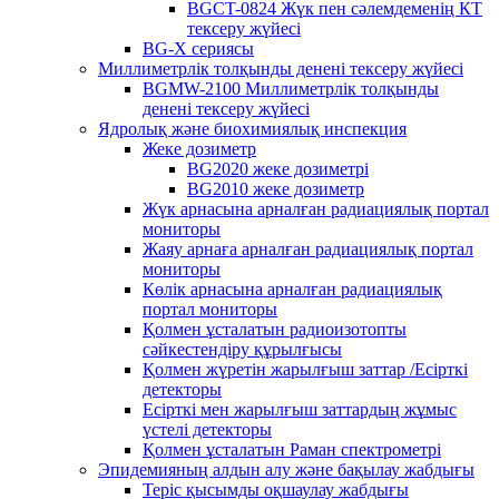
BGCT-0824 Жүк пен сәлемдеменің КТ
тексеру жүйесі
BG-X сериясы
Миллиметрлік толқынды денені тексеру жүйесі
BGMW-2100 Миллиметрлік толқынды
денені тексеру жүйесі
Ядролық және биохимиялық инспекция
Жеке дозиметр
BG2020 жеке дозиметрі
BG2010 жеке дозиметр
Жүк арнасына арналған радиациялық портал
мониторы
Жаяу арнаға арналған радиациялық портал
мониторы
Көлік арнасына арналған радиациялық
портал мониторы
Қолмен ұсталатын радиоизотопты
сәйкестендіру құрылғысы
Қолмен жүретін жарылғыш заттар /Есірткі
детекторы
Есірткі мен жарылғыш заттардың жұмыс
үстелі детекторы
Қолмен ұсталатын Раман спектрометрі
Эпидемияның алдын алу және бақылау жабдығы
Теріс қысымды оқшаулау жабдығы