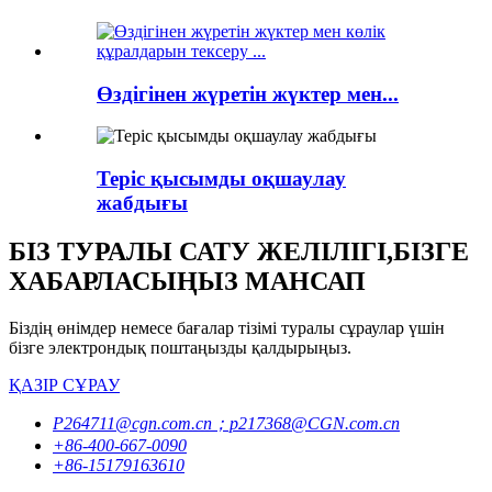
Өздігінен жүретін жүктер мен...
Теріс қысымды оқшаулау
жабдығы
БІЗ ТУРАЛЫ САТУ ЖЕЛІЛІГІ,БІЗГЕ
ХАБАРЛАСЫҢЫЗ МАНСАП
Біздің өнімдер немесе бағалар тізімі туралы сұраулар үшін
бізге электрондық поштаңызды қалдырыңыз.
ҚАЗІР СҰРАУ
P264711@cgn.com.cn；p217368@CGN.com.cn
+86-400-667-0090
+86-15179163610