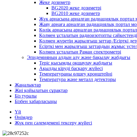
Жеке дозиметр
BG2020 жеке дозиметрі
BG2010 жеке дозиметр
Жүк арнасына арналған радиациялық портал
Жаяу арнаға арналған радиациялық портал м
Көлік арнасына арналған радиациялық порта
Қолмен ұсталатын радиоизотопты сәйкестенд
Қолмен жүретін жарылғыш заттар /Есірткі де
Есірткі мен жарылғыш заттардың жұмыс үстел
Қолмен ұсталатын Раман спектрометрі
Эпидемияның алдын алу және бақылау жабдығы
Теріс қысымды оқшаулау жабдығы
Ақылды кіруді басқару жүйесі
Температураны өлшеу кронштейні
Температура және металл детекторы
Жаңалықтар
Жиі қойылатын сұрақтар
Біз туралы
Бізбен хабарласыңы
Үй
Өнімдер
Жүк пен сәлемдемені тексеру жүйесі