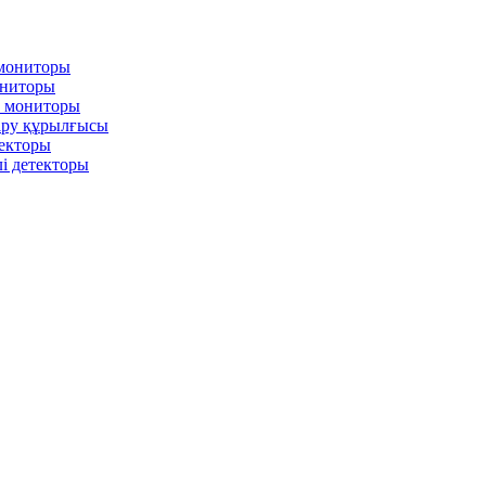
 мониторы
ониторы
л мониторы
іру құрылғысы
текторы
і детекторы