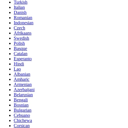
Turkish
Italian
Danish
Romanian
Indonesian
Czech
Afrikaans
Swedish
Polish
Basque
Catalan
Esperanto
Hindi
Lao
Albanian
Amharic
Armenian
Azerbaijani
Belarusian
Bengali
Bosnian
Bulgarian
Cebuano
Chichewa
Corsican