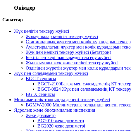
Өнімдер
Санаттар
Жүк көлігін тексеру жүйесі
Жолаушылар көлігін тексеру жүйесі
Стационарлық жүктер мен көлік құралдарын тексер
Ауыстырылатын жүктер мен көлік құралдарын текс
Жүк пен көлікті тексеру жүйесі (Бетатрон)
Бекітілген кері шашырауды тексеру жүйесі
Жылжымалы жүк және көлікті тексеру жүйесі
Өздігінен жүретін жүктер мен көлік құралдарын тек
Жүк пен сәлемдемені тексеру жүйесі
BGCT сериясы
BGCT-2100Багаж мен сәлемдеменің КТ тексер
BGCT-0824 Жүк пен сәлемдеменің КТ тексеру
BG-X сериясы
Миллиметрлік толқынды денені тексеру жүйесі
BGMW-2000 Миллиметрлік толқынды денені тексер
Ядролық және биохимиялық инспекция
Жеке дозиметр
BG2010 жеке дозиметр
BG2020 жеке дозиметрі