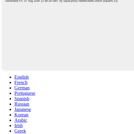
English
French
German
Portuguese
Spanish
Russian
Japanese
Korean
Arabic
Irish
Greek