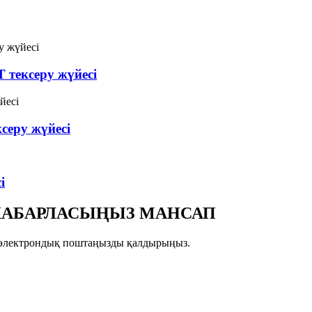
 тексеру жүйесі
серу жүйесі
і
Е ХАБАРЛАСЫҢЫЗ МАНСАП
зге электрондық поштаңызды қалдырыңыз.