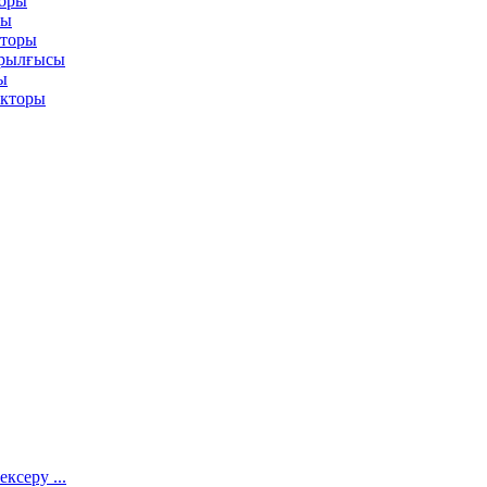
торы
ры
иторы
ұрылғысы
ы
екторы