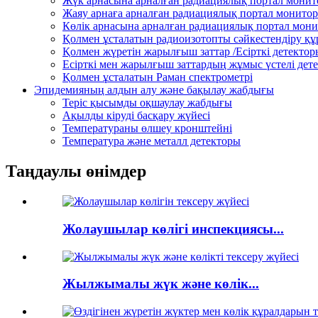
Жүк арнасына арналған радиациялық портал мони
Жаяу арнаға арналған радиациялық портал монито
Көлік арнасына арналған радиациялық портал мон
Қолмен ұсталатын радиоизотопты сәйкестендіру қ
Қолмен жүретін жарылғыш заттар /Есірткі детектор
Есірткі мен жарылғыш заттардың жұмыс үстелі дет
Қолмен ұсталатын Раман спектрометрі
Эпидемияның алдын алу және бақылау жабдығы
Теріс қысымды оқшаулау жабдығы
Ақылды кіруді басқару жүйесі
Температураны өлшеу кронштейні
Температура және металл детекторы
Таңдаулы өнімдер
Жолаушылар көлігі инспекциясы...
Жылжымалы жүк және көлік...