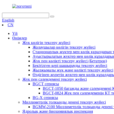
English
CN
Үй
Өнімдер
Жүк көлігін тексеру жүйесі
Жолаушылар көлігін тексеру жүйесі
Стационарлық жүктер мен көлік құралдарын т
Ауыстырылатын жүктер мен көлік құралдарын
Жүк пен көлікті тексеру жүйесі (Бетатрон)
Бекітілген кері шашырауды тексеру жүйесі
Жылжымалы жүк және көлікті тексеру жүйесі
Өздігінен жүретін жүктер мен көлік құралдар
Жүк пен сәлемдемені тексеру жүйесі
BGCT сериясы
BGCT-1050 багажды және сәлемдемені К
BGCT-0824 Жүк пен сәлемдеменің КТ те
BG-X сериясы
Миллиметрлік толқынды денені тексеру жүйесі
BGMW-2100 Миллиметрлік толқынды денені т
Ядролық және биохимиялық инспекция