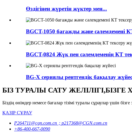
Өздігінен жүретін жүктер мен...
BGCT-1050 багажды және сәлемдемені КТ
BGCT-0824 Жүк пен сәлемдеменің КТ тек
BG-X сериялы рентгендік бақылау жүйес
БІЗ ТУРАЛЫ САТУ ЖЕЛІЛІГІ,БІЗГ
Біздің өнімдер немесе бағалар тізімі туралы сұраулар үшін бі
ҚАЗІР СҰРАУ
P264711@cgn.com.cn；p217368@CGN.com.cn
+86-400-667-0090