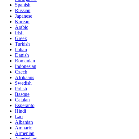
Spanish
Russian
Japanese
Korean
Arabic
Irish
Greek
Turkish
Italian
Danish
Romanian
Indonesian
Czech
Afrikaans
Swedish
Polish
Basque
Catalan
Esperanto
Hindi
Lao
Albanian
Amharic
Armenian
Azerbaijani