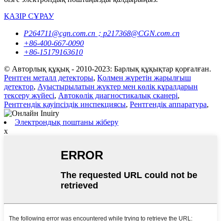
ҚАЗІР СҰРАУ
P264711@cgn.com.cn；p217368@CGN.com.cn
+86-400-667-0090
+86-15179163610
© Авторлық құқық - 2010-2023: Барлық құқықтар қорғалған.
Рентген металл детекторы
,
Қолмен жүретін жарылғыш
детектор
,
Ауыстырылатын жүктер мен көлік құралдарын
тексеру жүйесі
,
Автокөлік диагностикалық сканері
,
Рентгендік қауіпсіздік инспекциясы
,
Рентгендік аппаратура
,
Электрондық поштаны жіберу
x