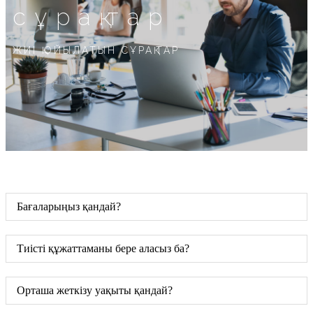
сұрақтар
ЖИІ ҚОЙЫЛАТЫН СҰРАҚТАР
Бағаларыңыз қандай?
Тиісті құжаттаманы бере аласыз ба?
Орташа жеткізу уақыты қандай?