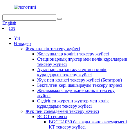
English
CN
Үй
Өнімдер
Жүк көлігін тексеру жүйесі
Жолаушылар көлігін тексеру жүйесі
Стационарлық жүктер мен көлік құралдарын
тексеру жүйесі
Ауыстырылатын жүктер мен көлік
құралдарын тексеру жүйесі
Жүк пен көлікті тексеру жүйесі (Бетатрон)
Бекітілген кері шашырауды тексеру жүйесі
Жылжымалы жүк және көлікті тексеру
жүйесі
Өздігінен жүретін жүктер мен көлік
құралдарын тексеру жүйесі
Жүк пен сәлемдемені тексеру жүйесі
BGCT сериясы
BGCT-1050 багажды және сәлемдемені
КТ тексеру жүйесі