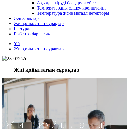
Ақылды кіруді басқару жүйесі
Температураны өлшеу кронштейні
Температура және металл детекторы
Жаңалықтар
Жиі қойылатын сұрақтар
Біз туралы
Бізбен хабарласыңы
Үй
Жиі қойылатын сұрақтар
Жиі қойылатын сұрақтар
Жиі қойылатын