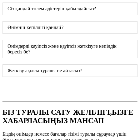
Сіз қандай төлем әдістерін қабылдайсыз?
Өнімнің кепілдігі қандай?
Өнімдерді қауіпсіз және қауіпсіз жеткізуге кепілдік
бересіз бе?
Жеткізу ақысы туралы не айтасыз?
БІЗ ТУРАЛЫ САТУ ЖЕЛІЛІГІ,БІЗГЕ
ХАБАРЛАСЫҢЫЗ МАНСАП
Біздің өнімдер немесе бағалар тізімі туралы сұраулар үшін
бізге электрондық поштаңызды қалдырыңыз.