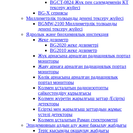
BGCT-0824 Жүк пен сәлемдеменің КТ
тексеру жүйесі
BG-X сериясы
Миллиметрлік толқынды денені тексеру жүйесі
BGMW-2100 Миллиметрлік толқынды
денені тексеру жүйесі
Ядролық және биохимиялық инспекция
Жеке дозиметр
BG2020 жеке дозиметрі
BG2010 жеке дозиметр
Жүк арнасына арналған радиациялық портал
мониторы
Жаяу арнаға арналған радиациялық портал
мониторы
Көлік арнасына арналған радиациялық
портал мониторы
Қолмен ұсталатын радиоизотопты
сәйкестендіру құрылғысы
Қолмен жүретін жарылғыш заттар /Есірткі
детекторы
Есірткі мен жарылғыш заттардың жұмыс
үстелі детекторы
Қолмен ұсталатын Раман спектрометрі
Эпидемияның алдын алу және бақылау жабдығы
Теріс қысымды оқшаулау жабдығы